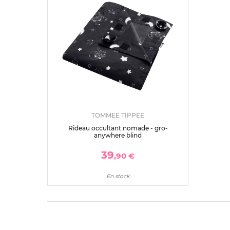
TOMMEE TIPPEE
Rideau occultant nomade - gro-
anywhere blind
39
,90 €
En stock