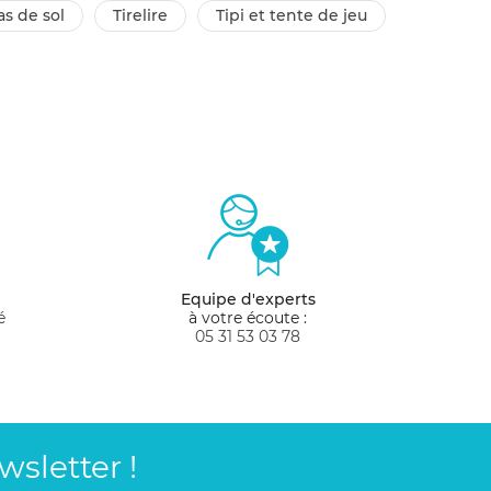
as de sol
tirelire
tipi et tente de jeu
Equipe d'experts
é
à votre écoute :
05 31 53 03 78
sletter !