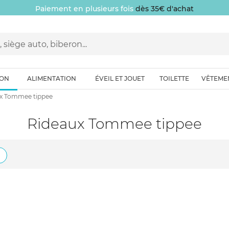
Paiement en plusieurs fois
dès 35€ d'achat
ION
ALIMENTATION
ÉVEIL ET JOUET
TOILETTE
VÊTEME
x Tommee tippee
Rideaux Tommee tippee