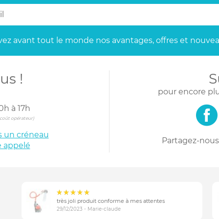
ez avant tout le monde
nos avantages, offres et nouvea
us !
S
pour encore plu
0h à 17h
s coût opérateur)
is un créneau
Partagez-nous 
e appelé
très joli produit conforme à mes attentes
29/12/2023 - Marie-claude