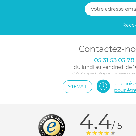
Recev
Contactez-no
05 31 53 03 78
du lundi au vendredi de 1
(Coût d'un appel local depuis un poste fixe, hor
Je chois
EMAIL
pour êtr
4.4
/ 5