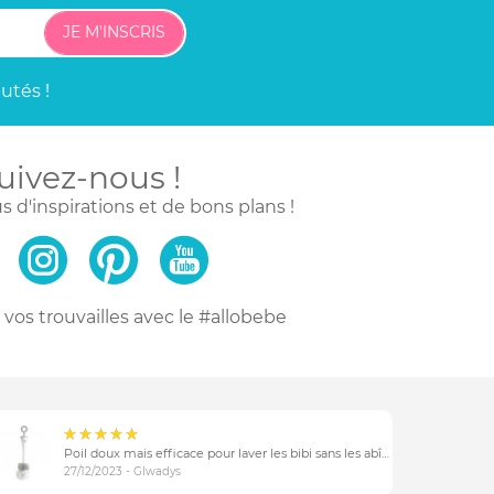
JE M'INSCRIS
utés !
uivez-nous !
s d'inspirations
et de bons plans !
vos trouvailles
avec le #allobebe
Poil doux mais efficace pour laver les bibi sans les abîmer
27/12/2023 - Glwadys