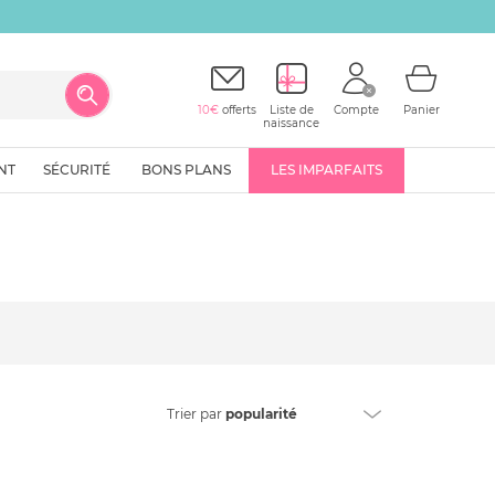
10€
offerts
Liste de
Compte
Panier
naissance
NT
SÉCURITÉ
BONS PLANS
LES IMPARFAITS
Trier
par
popularité