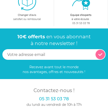
Changer d'avis
Equipe d'experts
satisfait ou remboursé
à votre écoute :
05 31 53 03 78
10€ offerts
en vous abonnant
à notre newsletter !
Recevez avant tout le monde
nos avantages, offres et nouveautés !
Contactez-nous !
05 31 53 03 78
du lundi au vendredi de 10h à 17h