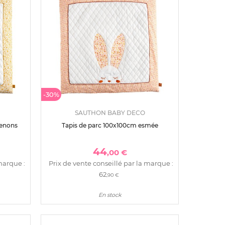
-30%
SAUTHON BABY DECO
menons
Tapis de parc 100x100cm esmée
44
,00 €
marque :
Prix de vente conseillé par la marque :
62
,90 €
En stock