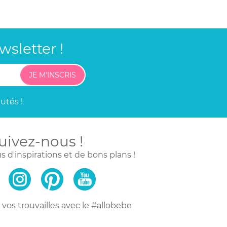
sletter !
JE M'INSCRIS
utés !
uivez-nous !
s d'inspirations
et de bons plans !
vos trouvailles
avec le #allobebe