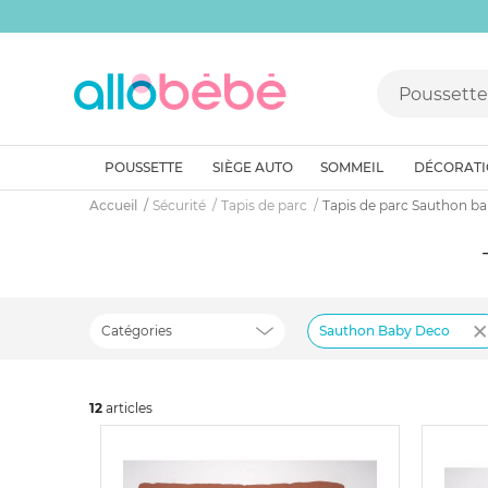
POUSSETTE
SIÈGE AUTO
SOMMEIL
DÉCORAT
Accueil
Sécurité
Tapis de parc
Tapis de parc Sauthon b
Catégories
Sauthon Baby Deco
12
art
icles