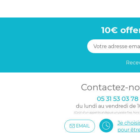
10€ offe
Recev
Contactez-no
05 31 53 03 78
du lundi au vendredi de 1
(Coût d'un appel local depuis un poste fixe, hor
Je chois
EMAIL
pour êtr