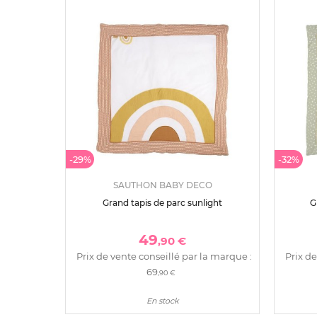
-29%
-32%
SAUTHON BABY DECO
Grand tapis de parc sunlight
G
49
,90 €
Prix de vente conseillé par la marque :
Prix de
69
,90 €
En stock