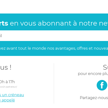
rts
en vous abonnant
à notre new
ez avant tout le monde
nos avantages, offres et nouvea
us !
S
pour encore plu
0h à 17h
s coût opérateur)
is un créneau
Partagez-nous 
e appelé