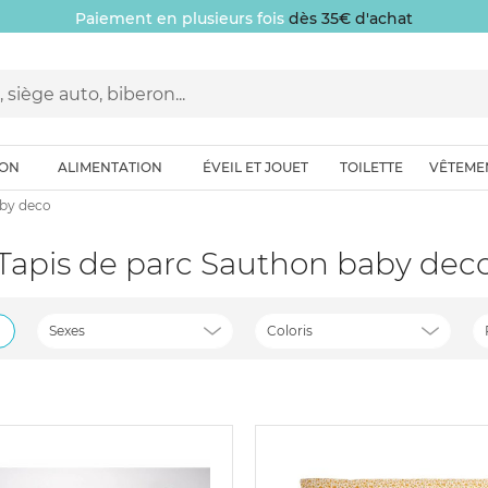
Paiement en plusieurs fois
dès 35€ d'achat
ION
ALIMENTATION
ÉVEIL ET JOUET
TOILETTE
VÊTEME
aby deco
Tapis de parc Sauthon baby dec
Sexes
Coloris