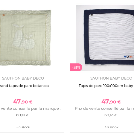
-31%
SAUTHON BABY DECO
SAUTHON BABY DECO
rand tapis de parc botanica
Tapis de parc 100x100cm baby 
47
47
,90 €
,90 €
 vente conseillé par la marque :
Prix de vente conseillé par la 
69
69
,95 €
,90 €
En stock
En stock