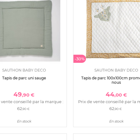
-30%
SAUTHON BABY DECO
SAUTHON BABY DECO
Tapis de parc uni sauge
Tapis de parc 100x100cm pro
nous
49
44
,90 €
,00 €
 vente conseillé par la marque :
Prix de vente conseillé par la 
62
62
,90 €
,90 €
En stock
En stock