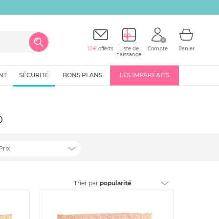
10€
offerts
Liste de
Compte
Panier
naissance
NT
SÉCURITÉ
BONS PLANS
LES IMPARFAITS
o
Prix
Trier
par
popularité