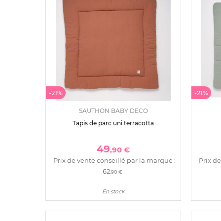
-21%
-21%
SAUTHON BABY DECO
Tapis de parc uni terracotta
49
,90 €
Prix de vente conseillé par la marque :
Prix de
62
,90 €
En stock