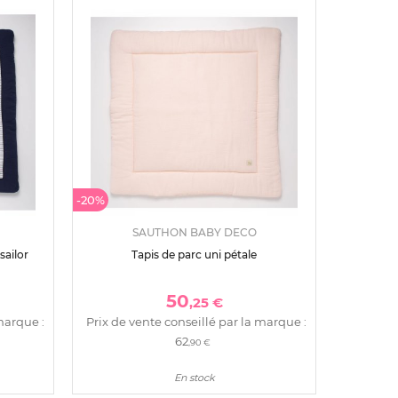
-20%
SAUTHON BABY DECO
sailor
Tapis de parc uni pétale
50
,25 €
marque :
Prix de vente conseillé par la marque :
62
,90 €
En stock