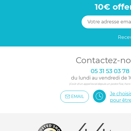
10€ offe
Recev
Contactez-no
05 31 53 03 78
du lundi au vendredi de 1
(Coût d'un appel local depuis un poste fixe, hor
Je chois
EMAIL
pour êtr
4.4