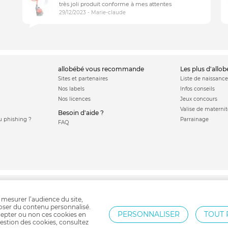
très joli produit conforme à mes attentes
29/12/2023 - Marie-claude
allobébé vous recommande
les plus d'allo
Sites et partenaires
Liste de naissance
Nos labels
Infos conseils
Nos licences
Jeux concours
Valise de maternit
Besoin d'aide ?
 phishing ?
Parrainage
FAQ
c bébé
Babyphone
Barrière d'escalier bébé
Tente anti uv
Barrière pare feu
Ta
 mesurer l’audience du site,
poser du contenu personnalisé.
PERSONNALISER
TOUT 
epter ou non ces cookies en
estion des cookies, consultez