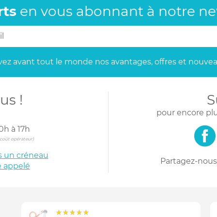
rts
en vous abonnant
à notre new
ez avant tout le monde
nos avantages, offres et nouvea
us !
S
pour encore plu
0h à 17h
s coût opérateur)
is un créneau
Partagez-nous 
e appelé