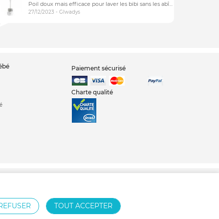
Poil doux mais efficace pour laver les bibi sans les abîmer
27/12/2023 - Glwadys
bébé
Paiement sécurisé
Charte qualité
é
pis pour parc bébé
REFUSER
TOUT ACCEPTER