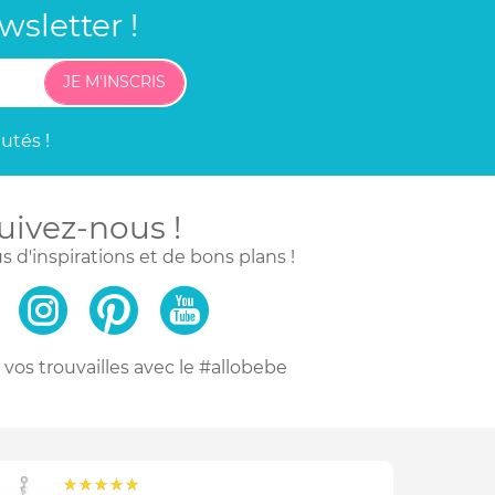
sletter !
JE M'INSCRIS
utés !
uivez-nous !
s d'inspirations
et de bons plans !
vos trouvailles
avec le #allobebe