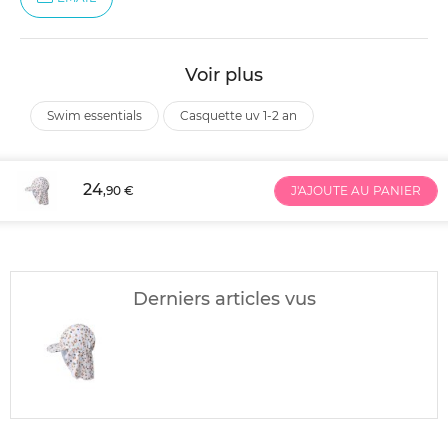
Voir plus
swim essentials
casquette uv 1-2 an
24
,90 €
J'AJOUTE AU PANIER
Derniers articles vus