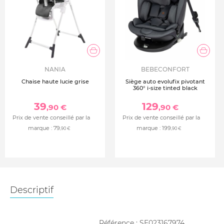
NANIA
BEBECONFORT
Chaise haute lucie grise
Siège auto evolufix pivotant
360° i-size tinted black
39
129
,90 €
,90 €
Prix de vente conseillé par la
Prix de vente conseillé par la
marque :
79
marque :
199
,90 €
,90 €
Descriptif
Référence :
SE023167974