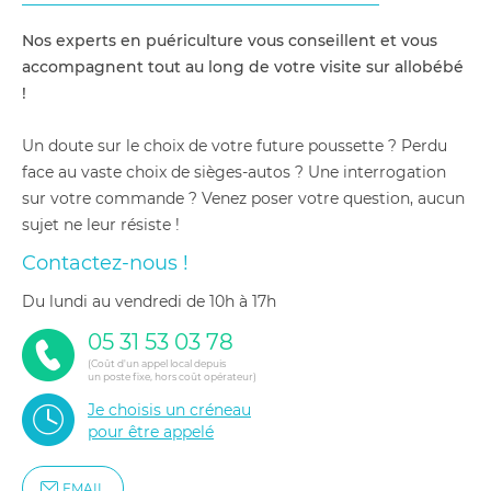
Nos experts en puériculture vous conseillent et vous
accompagnent tout au long de votre visite sur allobébé
!
Un doute sur le choix de votre future poussette ? Perdu
face au vaste choix de sièges-autos ? Une interrogation
sur votre commande ? Venez poser votre question, aucun
sujet ne leur résiste !
Contactez-nous !
du lundi au vendredi de 10h à 17h
05 31 53 03 78
(Coût d'un appel local depuis
un poste fixe, hors coût opérateur)
Je choisis un créneau
pour être appelé
EMAIL