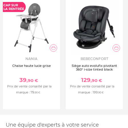
NANIA
BEBECONFORT
Chaise haute lucie grise
Siège auto evolufix pivotant
360° i-size tinted black
39
129
,90 €
,90 €
Prix de vente conseillé par la
Prix de vente conseillé par la
marque :
79
marque :
199
,90 €
,90 €
Une équipe d'experts à votre service