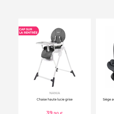
NANIA
Chaise haute lucie grise
Siège a
39
,90 €