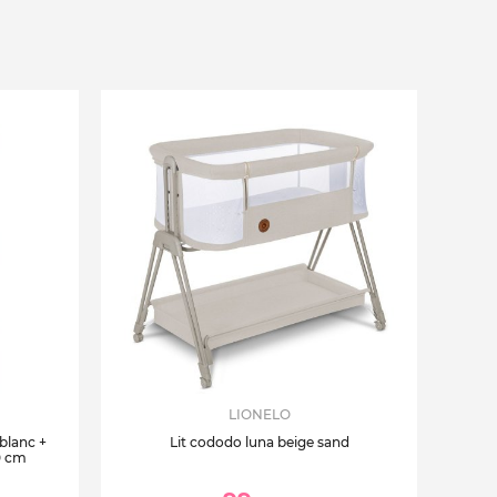
LIONELO
 blanc +
Lit cododo luna beige sand
0 cm