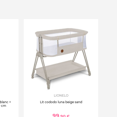
LIONELO
 blanc +
Lit cododo luna beige sand
0 cm
99
,90 €