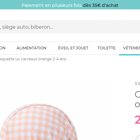
Paiement en plusieurs fois
dès 35€ d'achat
ION
ALIMENTATION
ÉVEIL ET JOUET
TOILETTE
VÊTEME
squette uv carreaux orange 2-4 ans
S
C
o