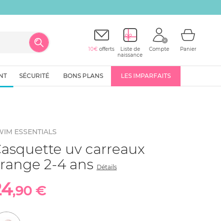
10€
offerts
Liste de
Compte
Panier
naissance
NT
SÉCURITÉ
BONS PLANS
LES IMPARFAITS
WIM ESSENTIALS
asquette uv carreaux
range 2-4 ans
Détails
24
,90 €