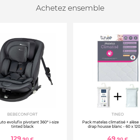
Achetez ensemble
BEBECONFORT
TINEO
uto evolufix pivotant 360° i-size
Pack matelas climatisé + alèse
tinted black
drap housse blanc - 60 x 12
129
49
,90 €
,90 €