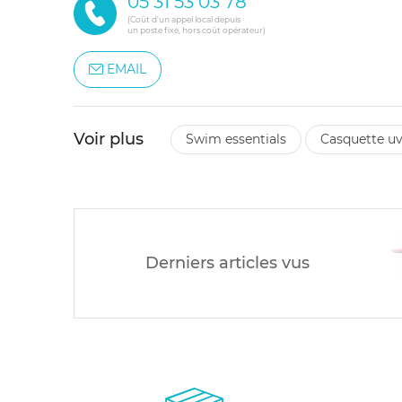
05 31 53 03 78
(Coût d'un appel local depuis
un poste fixe, hors coût opérateur)
EMAIL
Voir plus
swim essentials
casquette u
Derniers articles vus