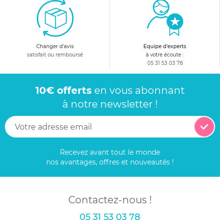
Changer d'avis
Equipe d'experts
satisfait ou remboursé
à votre écoute :
05 31 53 03 78
10€ offerts
en vous abonnant
à notre newsletter !
Recevez avant tout le monde
nos avantages, offres et nouveautés !
Contactez-nous !
05 31 53 03 78