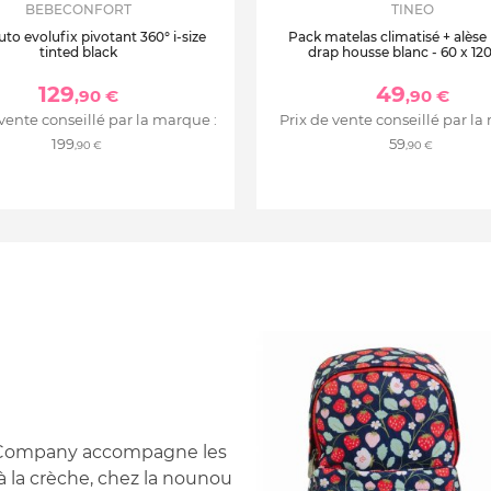
BEBECONFORT
TINEO
uto evolufix pivotant 360° i-size
Pack matelas climatisé + alèse
tinted black
drap housse blanc - 60 x 12
129
49
,90 €
,90 €
 vente conseillé par la marque :
Prix de vente conseillé par la
199
59
,90 €
,90 €
ely Company accompagne les
à la crèche, chez la nounou