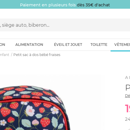
Paiement en plusieurs fois
dès 35€ d'achat
ION
ALIMENTATION
ÉVEIL ET JOUET
TOILETTE
VÊTEME
enfant
Petit sac à dos bébé fraises
A 
P
Dé
2