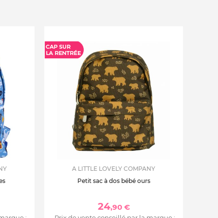
NY
A LITTLE LOVELY COMPANY
es
Petit sac à dos bébé ours
24
,90 €
 marque :
Prix de vente conseillé par la marque :