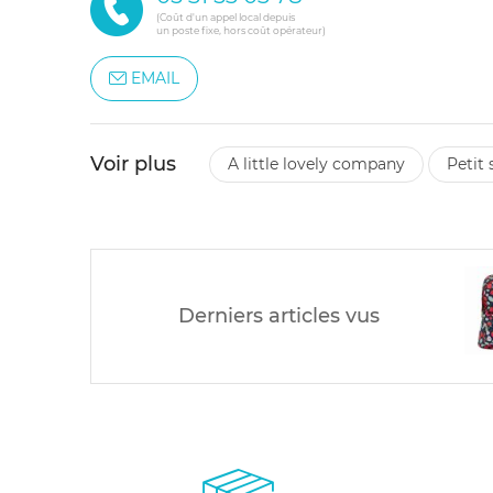
(Coût d'un appel local depuis
un poste fixe, hors coût opérateur)
EMAIL
Voir plus
a little lovely company
petit
Derniers articles vus