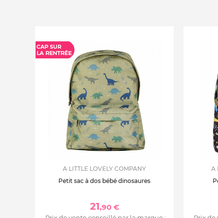
A LITTLE LOVELY COMPANY
A
Petit sac à dos bébé dinosaures
P
21
,90 €
Prix de vente conseillé par la marque :
Prix de