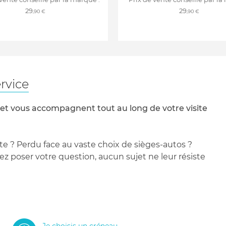
29
29
,90 €
,90 €
rvice
 et vous accompagnent tout au long de votre visite
te ? Perdu face au vaste choix de sièges-autos ?
 poser votre question, aucun sujet ne leur résiste
Je choisis un créneau