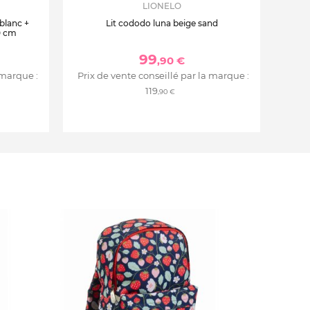
LIONELO
 blanc +
Lit cododo luna beige sand
0 cm
99
,90 €
 marque :
Prix de vente conseillé par la marque :
119
,90 €