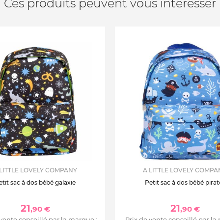
Ces produits peuvent vous intéresser
 LITTLE LOVELY COMPANY
A LITTLE LOVELY COMPA
etit sac à dos bébé galaxie
Petit sac à dos bébé pirat
21
21
,90 €
,90 €
 vente conseillé par la marque :
Prix de vente conseillé par la