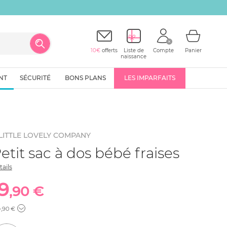
10€
offerts
Liste de
Compte
Panier
naissance
NT
SÉCURITÉ
BONS PLANS
LES IMPARFAITS
LITTLE LOVELY COMPANY
etit sac à dos bébé fraises
tails
19
,90 €
4
,90 €