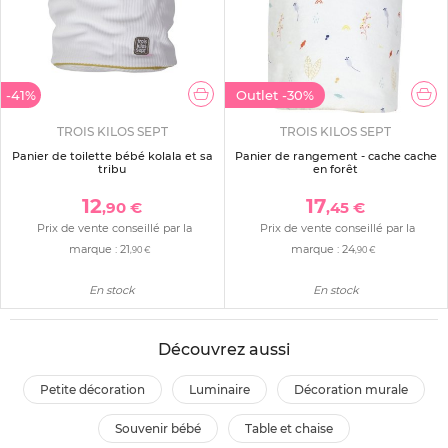
-41%
Outlet
-30%
TROIS KILOS SEPT
TROIS KILOS SEPT
Panier de toilette bébé kolala et sa
Panier de rangement - cache cache
tribu
en forêt
12
17
,90 €
,45 €
Prix de vente conseillé par la
Prix de vente conseillé par la
marque :
21
marque :
24
,90 €
,90 €
En stock
En stock
Découvrez aussi
petite décoration
luminaire
décoration murale
souvenir bébé
table et chaise