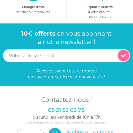
Changer d'avis
Equipe d'experts
satisfait ou remboursé
à votre écoute :
05 31 53 03 78
10€ offerts
en vous abonnant
à notre newsletter !
Recevez avant tout le monde
nos avantages, offres et nouveautés !
Contactez-nous !
05 31 53 03 78
du lundi au vendredi de 10h à 17h
(Coût d'un appel local depuis un poste fixe, hors coût opérateur)
Je choisis un créneau