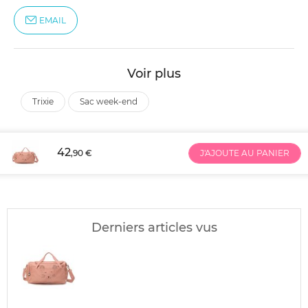
EMAIL
Voir plus
trixie
sac week-end
42
,90 €
J'AJOUTE AU PANIER
Derniers articles vus