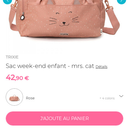
TRIXIE
Sac week-end enfant - mrs. cat
Détails
42
,90 €
Rose
+ 4 coloris