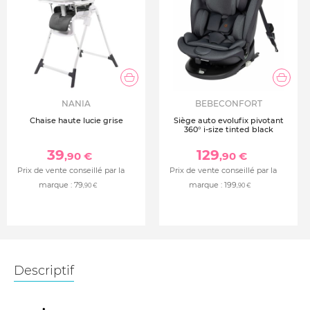
NANIA
BEBECONFORT
Chaise haute lucie grise
Siège auto evolufix pivotant
360° i-size tinted black
39
129
,90 €
,90 €
Prix de vente conseillé par la
Prix de vente conseillé par la
marque :
79
marque :
199
,90 €
,90 €
Descriptif