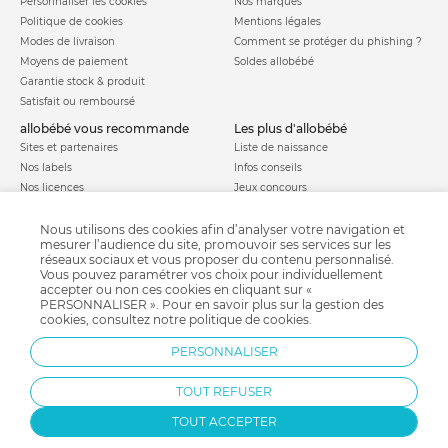
Personnaliser les cookies
Nos marques
Politique de cookies
Mentions légales
Modes de livraison
Comment se protéger du phishing ?
Moyens de paiement
Soldes allobébé
Garantie stock & produit
Satisfait ou remboursé
allobébé vous recommande
les plus d'allobébé
Sites et partenaires
Liste de naissance
Nos labels
Infos conseils
Nos licences
Jeux concours
Valise de maternité
Besoin d'aide ?
Parrainage
Nous utilisons des cookies afin d’analyser votre navigation et
FAQ
mesurer l’audience du site, promouvoir ses services sur les
Paiement sécurisé
réseaux sociaux et vous proposer du contenu personnalisé.
Vous pouvez paramétrer vos choix pour individuellement
accepter ou non ces cookies en cliquant sur «
PERSONNALISER ». Pour en savoir plus sur la gestion des
Charte qualité
cookies, consultez notre
politique de cookies
.
PERSONNALISER
TOUT REFUSER
TOUT ACCEPTER
Protection par reCAPTCHA