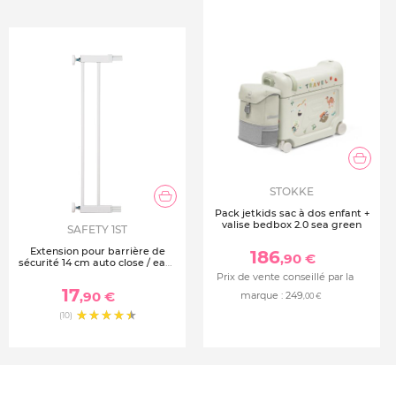
STOKKE
Pack jetkids sac à dos enfant +
valise bedbox 2.0 sea green
SAFETY 1ST
Extension pour barrière de
186
,90 €
sécurité 14 cm auto close / easy
close - blanche
Prix de vente conseillé par la
17
,90 €
marque :
249
,00 €
(10)