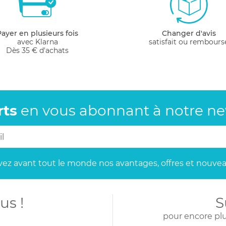
Payer en plusieurs fois
Changer d'avis
avec Klarna
satisfait ou rembours
Dès 35 € d'achats
rts
en vous abonnant
à notre new
ez avant tout le monde
nos avantages, offres et nouvea
us !
S
pour encore plu