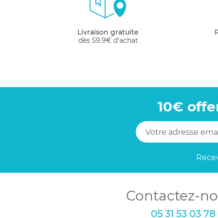
Livraison gratuite
dès 59.9€ d'achat
10€ offe
Recev
Contactez-no
05 31 53 03 78