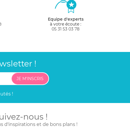
Equipe d'experts
é
à votre écoute :
05 31 53 03 78
sletter !
JE M'INSCRIS
utés !
uivez-nous !
s d'inspirations
et de bons plans !