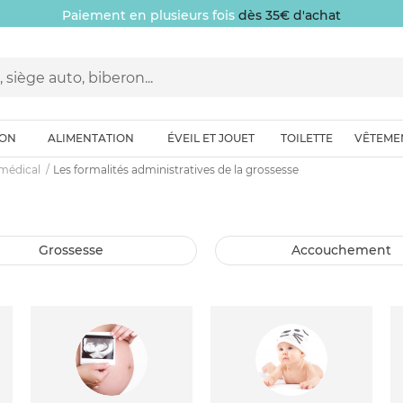
Paiement en plusieurs fois
dès 35€ d'achat
ION
ALIMENTATION
ÉVEIL ET JOUET
TOILETTE
VÊTEME
 médical
Les formalités administratives de la grossesse
grossesse
accouchement