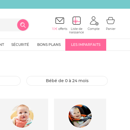
10€
offerts
Liste de
Compte
Panier
naissance
NT
SÉCURITÉ
BONS PLANS
LES IMPARFAITS
bébé de 0 à 24 mois