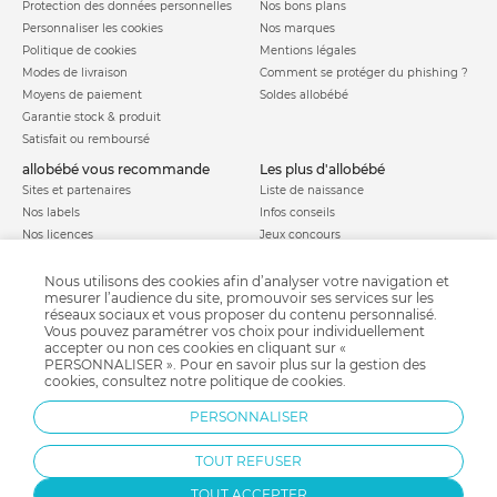
Protection des données personnelles
Nos bons plans
Personnaliser les cookies
Nos marques
Politique de cookies
Mentions légales
Modes de livraison
Comment se protéger du phishing ?
Moyens de paiement
Soldes allobébé
Garantie stock & produit
Satisfait ou remboursé
allobébé vous recommande
les plus d'allobébé
Sites et partenaires
Liste de naissance
Nos labels
Infos conseils
Nos licences
Jeux concours
Valise de maternité
Besoin d'aide ?
Parrainage
Nous utilisons des cookies afin d’analyser votre navigation et
FAQ
mesurer l’audience du site, promouvoir ses services sur les
Paiement sécurisé
réseaux sociaux et vous proposer du contenu personnalisé.
Vous pouvez paramétrer vos choix pour individuellement
accepter ou non ces cookies en cliquant sur «
PERSONNALISER ». Pour en savoir plus sur la gestion des
Charte qualité
cookies, consultez notre
politique de cookies
.
PERSONNALISER
TOUT REFUSER
TOUT ACCEPTER