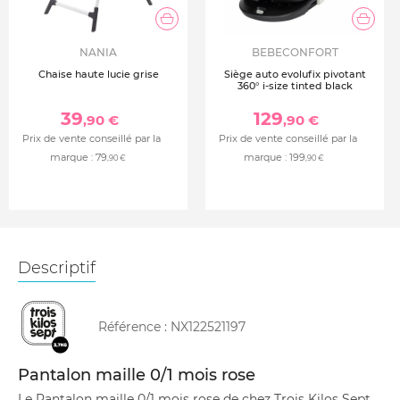
NANIA
BEBECONFORT
Chaise haute lucie grise
Siège auto evolufix pivotant
360° i-size tinted black
39
129
,90 €
,90 €
Prix de vente conseillé par la
Prix de vente conseillé par la
marque :
79
marque :
199
,90 €
,90 €
Descriptif
Référence :
NX122521197
Pantalon maille 0/1 mois rose
Le Pantalon maille 0/1 mois rose de chez Trois Kilos Sept.