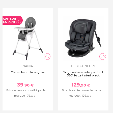
NANIA
BEBECONFORT
Chaise haute lucie grise
Siège auto evolufix pivotant
360° i-size tinted black
39
129
,90 €
,90 €
Prix de vente conseillé par la
Prix de vente conseillé par la
marque :
79
marque :
199
,90 €
,90 €