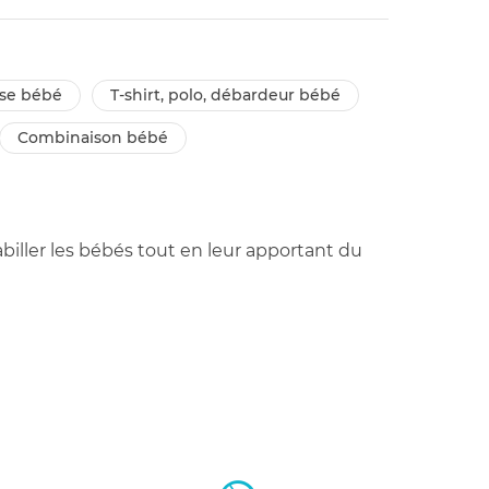
use bébé
t-shirt, polo, débardeur bébé
combinaison bébé
biller les bébés tout en leur apportant du
aud tout en étant confortables. Comme un
e à leur matière. Un peu comme des collants
courant d'air.
rents, un grand choix de couleur est