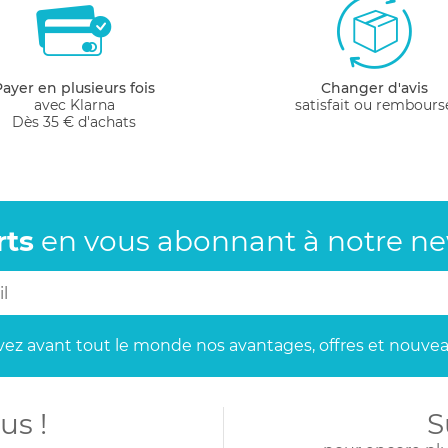
tements de votre bébé selon vos envies. Dès la naissanc
ments et accessoires assortis, comme des bonnets ou des
Payer en plusieurs fois
Changer d'avis
 peau fragile de bébé, avec une fabrication moderne san
avec Klarna
satisfait ou rembours
Dès 35 € d'achats
rts
en vous abonnant
à notre new
ez avant tout le monde
nos avantages, offres et nouvea
us !
S