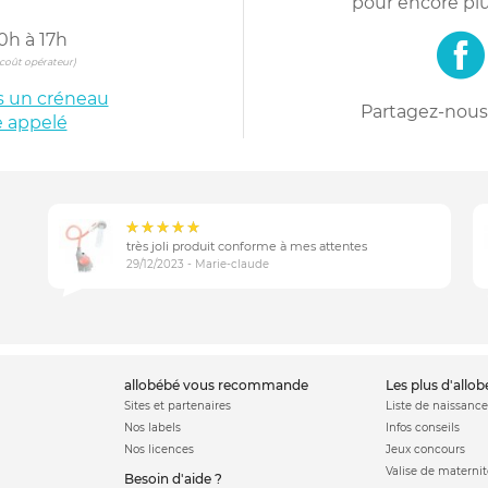
pour encore plu
0h à 17h
s coût opérateur)
is un créneau
Partagez-nous 
e appelé
très joli produit conforme à mes attentes
29/12/2023 - Marie-claude
allobébé vous recommande
les plus d'allo
Sites et partenaires
Liste de naissance
Nos labels
Infos conseils
Nos licences
Jeux concours
Valise de maternit
Besoin d'aide ?