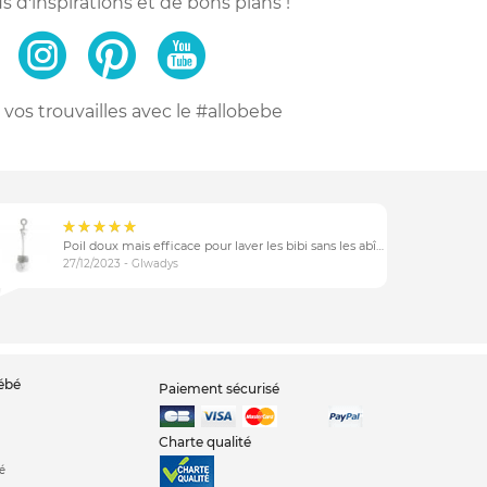
s d'inspirations
et de bons plans !
vos trouvailles
avec le #allobebe
Poil doux mais efficace pour laver les bibi sans les abîmer
27/12/2023 - Glwadys
bébé
Paiement sécurisé
Charte qualité
é