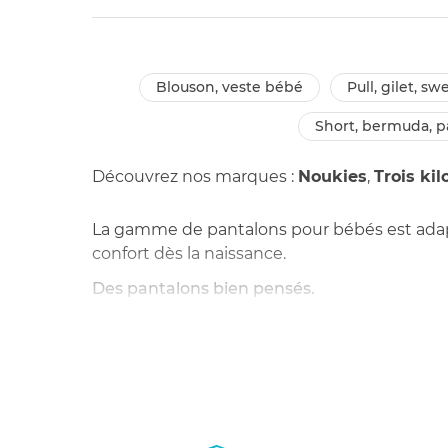
blouson, veste bébé
pull, gilet, 
short, bermuda, 
Découvrez nos marques :
Noukies
,
Trois kil
La gamme de pantalons pour bébés est adaptée
confort dès la naissance.
Des pantalons bien pensés.
Les pantalons pour bébés proposés sont idéa
bébé se change souvent, les pantalons sont l
plus amples, ces pantalons pour bébé permet
Un grand choix.
Parce qu'il n'y a pas que le rose et le bleu 