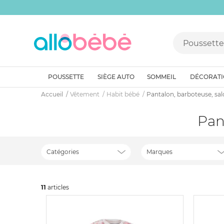
POUSSETTE
SIÈGE AUTO
SOMMEIL
DÉCORAT
Accueil
Vêtement
Habit bébé
Pantalon, barboteuse, sa
Pa
Catégories
Marques
11
art
icles