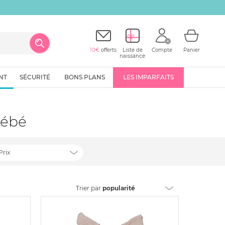
10€
offerts
Liste de
Compte
Panier
naissance
NT
SÉCURITÉ
BONS PLANS
LES IMPARFAITS
bébé
Prix
Trier
par
popularité