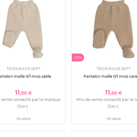
-11%
TROIS KILOS SEPT
TROIS KILOS SEPT
ntalon maille 0/1 mois sable
Pantalon maille 0/1 mois car
11
11
,50 €
,50 €
 vente conseillé par la marque :
Prix de vente conseillé par la 
12
12
,90 €
,90 €
En stock
En stock