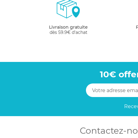
disponible. A vous ensuite d'accorder les vê
présents sur cette page ont des autres vête
mignonnes.
Livraison gratuite
Les pantalons sont adaptés au contact de la
dès 59.9€ d'achat
gardant le look tricot.
10€ offe
Recev
Contactez-no