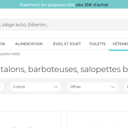
Paiement en plusieurs fois
dès 35€ d'achat
ION
ALIMENTATION
ÉVEIL ET JOUET
TOILETTE
VÊTEME
lopette bébé
ntalons, barboteuses, salopettes 
Coloris
Offres