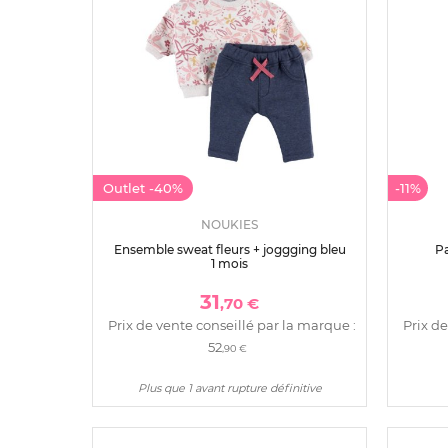
Outlet
-40%
-11%
NOUKIES
Ensemble sweat fleurs + joggging bleu
Pa
1 mois
31
,70 €
Prix de vente conseillé par la marque :
Prix de
52
,90 €
Plus que 1 avant rupture définitive