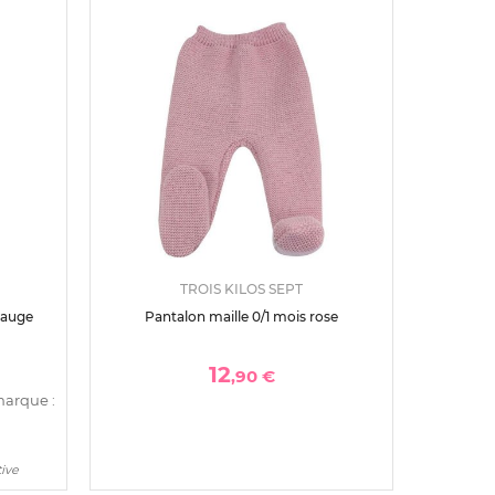
TROIS KILOS SEPT
sauge
Pantalon maille 0/1 mois rose
12
,90 €
marque :
tive