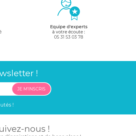
e, votre bébé sera branché. Les pantalons
 gilets, pour créer des tenues toutes
Equipe d'experts
s coutures pour un confort optimal, tout en
é
à votre écoute :
05 31 53 03 78
sletter !
JE M'INSCRIS
utés !
uivez-nous !