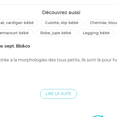
Découvrez aussi
sweat, cardigan bébé
culotte, slip bébé
chemise, blo
pantacourt bébé
robe, jupe bébé
legging bébé
os sept
,
Bb&co
 à la morphologies des tous petits, ils sont là pour ha
ux pour la maternité et la vie de bébé. Ils tiennent ch
avables en machine. En plus, ils sèchent très vite grâc
LIRE LA SUITE
tront aux petits de pouvoir bouger sans jamais avoir de 
dans les gardes robes des bébés et dans les envies des pa