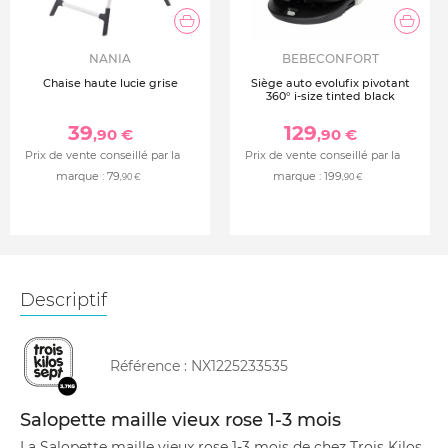
NANIA
BEBECONFORT
Chaise haute lucie grise
Siège auto evolufix pivotant
360° i-size tinted black
39
129
,90 €
,90 €
Prix de vente conseillé par la
Prix de vente conseillé par la
marque :
79
marque :
199
,90 €
,90 €
Descriptif
Référence :
NX1225233535
Salopette maille vieux rose 1-3 mois
La Salopette maille vieux rose 1-3 mois de chez Trois Kilos