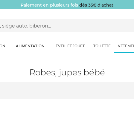
Paiement en plusieurs fois
dès 35€ d'achat
ION
ALIMENTATION
ÉVEIL ET JOUET
TOILETTE
VÊTEME
Robes, jupes bébé