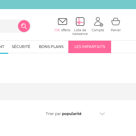
10€
offerts
Liste de
Compte
Panier
naissance
NT
SÉCURITÉ
BONS PLANS
LES IMPARFAITS
Trier
par
popularité