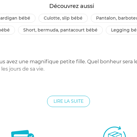
Découvrez aussi
, cardigan bébé
culotte, slip bébé
pantalon, barbote
 bébé
short, bermuda, pantacourt bébé
legging b
ous avez une magnifique petite fille. Quel bonheur sera le
les jours de sa vie.
tre petite fille. Sur votre site www.allobebe.fr, vous déc
que change de la journée, vous aimerez lui faire porter la
LIRE LA SUITE
nt, les teintes sont faites pour elle. Les robes et les jup
ais. Il n'y a pas de coutures qui pourraient blesser la pea