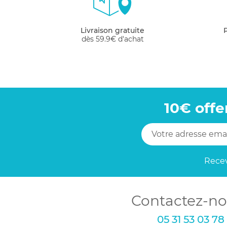
Les petites filles ne sont pas des poupées, 
possibilité. Grâce à nos robes et à nos jupes,
Livraison gratuite
dès 59.9€ d'achat
10€ offe
Recev
Contactez-no
05 31 53 03 78