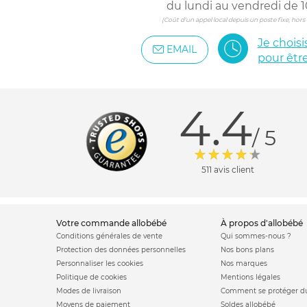
du lundi au vendredi de 1
(Coût d'un appel local depuis un poste fixe, hor
Je chois
EMAIL
pour êtr
4.4
/ 5
511 avis client
votre commande allobébé
à propos d'allobébé
Conditions générales de vente
Qui sommes-nous ?
Protection des données personnelles
Nos bons plans
Personnaliser les cookies
Nos marques
Politique de cookies
Mentions légales
Modes de livraison
Comment se protéger du
Moyens de paiement
Soldes allobébé