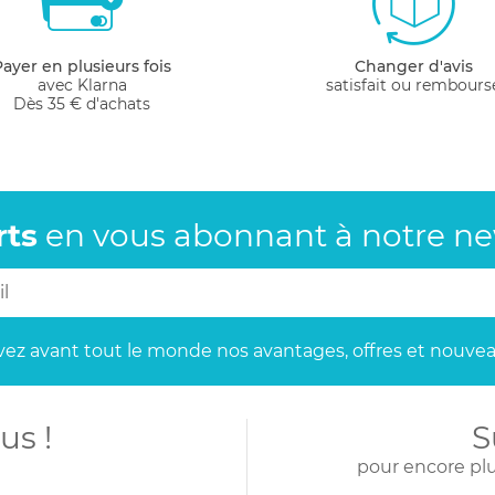
mais les mamans aiment les habiller comme de jolies pri
 vos amis et votre famille sauront quoi vous offrir quand i
Payer en plusieurs fois
Changer d'avis
avec Klarna
satisfait ou rembours
Dès 35 € d'achats
rts
en vous abonnant
à notre new
ez avant tout le monde
nos avantages, offres et nouvea
us !
S
pour encore plu