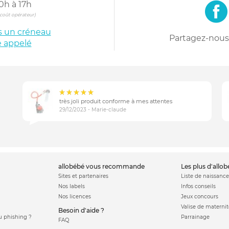
0h à 17h
s coût opérateur)
is un créneau
Partagez-nous 
e appelé
très joli produit conforme à mes attentes
29/12/2023 - Marie-claude
allobébé vous recommande
les plus d'allo
Sites et partenaires
Liste de naissance
Nos labels
Infos conseils
Nos licences
Jeux concours
Valise de maternit
Besoin d'aide ?
 phishing ?
Parrainage
FAQ