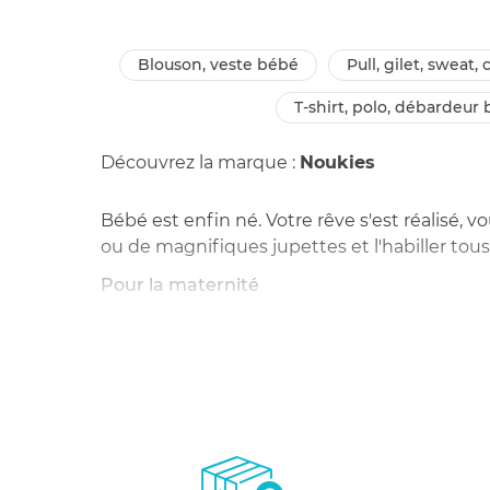
blouson, veste bébé
pull, gilet, sweat
t-shirt, polo, débardeur
Découvrez la marque :
Noukies
Bébé est enfin né. Votre rêve s'est réalisé, v
ou de magnifiques jupettes et l'habiller tous 
Pour la maternité
Dès le premier jour, vous aimerez habiller vo
robes de la taille naissance à un mois. À cha
Des tons pastel
Pour donner de l'éclat au minois de votre enfa
de produit de qualité et du savoir-faire franç
l'agriculture biologique.