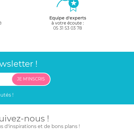
ncesses, notre gamme vous en offre la
ls viendront vous rendre visite.
Equipe d'experts
é
à votre écoute :
05 31 53 03 78
sletter !
JE M'INSCRIS
utés !
uivez-nous !
s d'inspirations
et de bons plans !