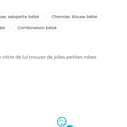
use, salopette bébé
chemise, blouse bébé
ébé
combinaison bébé
 vôtre de lui trouver de jolies petites robes
ouvrirez une superbe collection de jupes et de
 tenue qui la sublimera aux yeux de tous.
es sont fabriquées avec soin, elles profitent
u fragile de votre ange et le coton est issu de