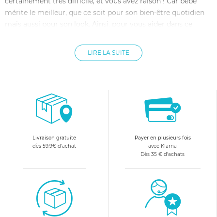
certainement très difficile, et vous avez raison ! Car bébé
mérite le meilleur, que ce soit pour son bien-être quotidien
mais aussi pour son look. Ainsi, pour vous aider dans ce
choix, allobébé a sélectionné le meilleur des hauts de bébé.
Vous pourrez ainsi trouver une qualité exceptionnelle de t-
LIRE LA SUITE
shirt bébé, qui assurera le confort de votre petit, tout en lui
offrant un look moderne et soigné. allobébé vous propose
des hauts bébé de grandes marques, telles que Miditex ou
Les Chatounets, pour vous assurer de toujours choisir un
vêtement bébé de qualité.
Livraison gratuite
Payer en plusieurs fois
dès 59.9€ d'achat
avec Klarna
Dès 35 € d'achats