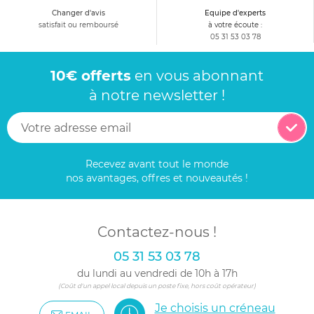
Changer d'avis
Equipe d'experts
satisfait ou remboursé
à votre écoute :
05 31 53 03 78
10€ offerts
en vous abonnant
à notre newsletter !
Recevez avant tout le monde
nos avantages, offres et nouveautés !
Contactez-nous !
05 31 53 03 78
du lundi au vendredi de 10h à 17h
(Coût d'un appel local depuis un poste fixe, hors coût opérateur)
Je choisis un créneau