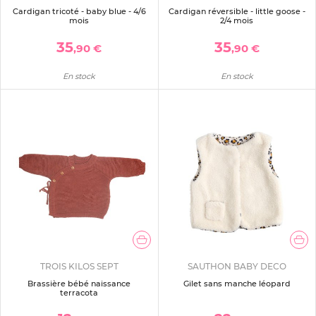
Cardigan tricoté - baby blue - 4/6
Cardigan réversible - little goose -
mois
2/4 mois
35
35
,90 €
,90 €
En stock
En stock
TROIS KILOS SEPT
SAUTHON BABY DECO
Brassière bébé naissance
Gilet sans manche léopard
terracota