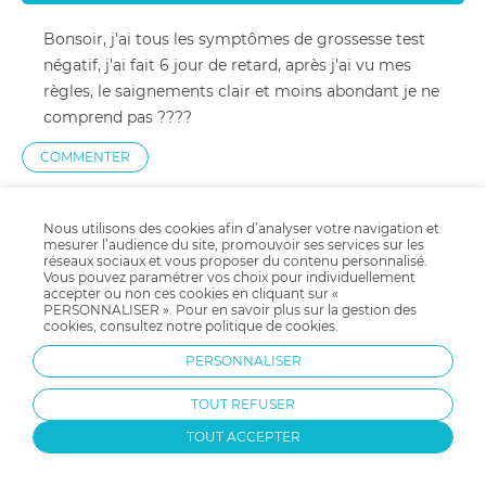
Bonsoir, j'ai tous les symptômes de grossesse test
négatif, j'ai fait 6 jour de retard, après j'ai vu mes
règles, le saignements clair et moins abondant je ne
comprend pas ????
COMMENTER
Nous utilisons des cookies afin d’analyser votre navigation et
Marjorie Chataigne
14/04/2021 à 02 h 08 min
mesurer l’audience du site, promouvoir ses services sur les
réseaux sociaux et vous proposer du contenu personnalisé.
Vous pouvez paramétrer vos choix pour individuellement
accepter ou non ces cookies en cliquant sur «
J'ai avorter le 5.03.21 est j'ai eu mes regle pendant 1
PERSONNALISER ». Pour en savoir plus sur la gestion des
mois ça normal, je me suis faite poser un implant est
cookies, consultez notre
politique de cookies
.
depuis allez je dirais 2 semaines je l'ai refais avec mon
PERSONNALISER
chéri sans ce protéger mais on as fait ultra gaffe est
j'ai mes règles depuis 1 semaines est un peu mal au
TOUT REFUSER
ventre car de base j'avais plus mes règles depuis 1ans
TOUT ACCEPTER
j'espère que c'est pas grave