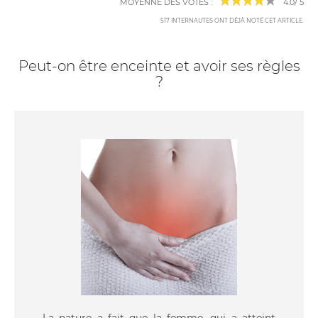
MOYENNE DES VOTES :
4.0
/
5
517
INTERNAUTES ONT DÉJÀ NOTÉ CET ARTICLE
.
Peut-on être enceinte et avoir ses règles
?