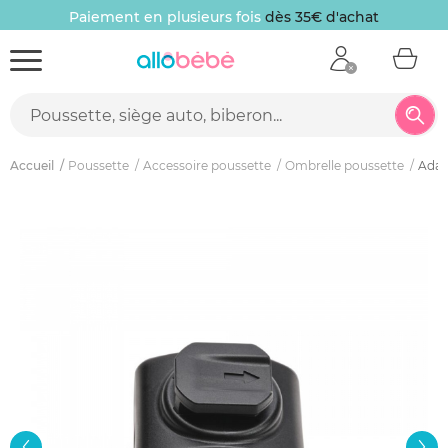
Paiement en plusieurs fois
dès 35€ d'achat
Accueil
Poussette
Accessoire poussette
Ombrelle poussette
Adap