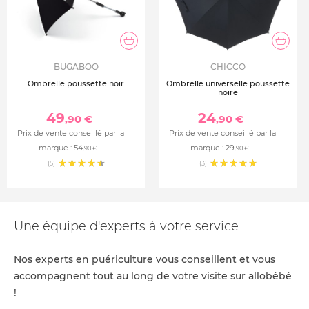
BUGABOO
CHICCO
Ombrelle poussette noir
Ombrelle universelle poussette
noire
49
24
,90 €
,90 €
Prix de vente conseillé par la
Prix de vente conseillé par la
marque :
54
marque :
29
,90 €
,90 €
(5)
(3)
Une équipe d'experts à votre service
Nos experts en puériculture vous conseillent et vous
accompagnent tout au long de votre visite sur allobébé
!