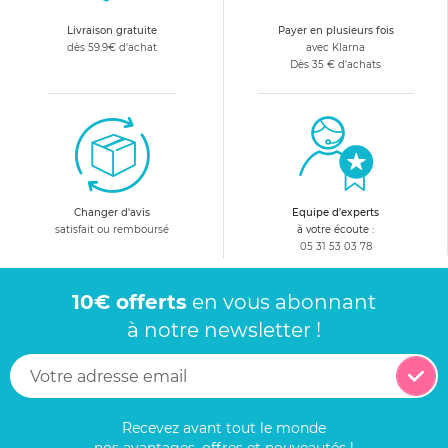
Livraison gratuite
Payer en plusieurs fois
dès 59.9€ d'achat
avec Klarna
Dès 35 € d'achats
Changer d'avis
Equipe d'experts
satisfait ou remboursé
à votre écoute :
05 31 53 03 78
10€ offerts
en vous abonnant
à notre newsletter !
Recevez avant tout le monde