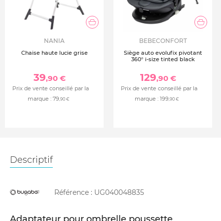
NANIA
BEBECONFORT
Chaise haute lucie grise
Siège auto evolufix pivotant
360° i-size tinted black
39
129
,90 €
,90 €
Prix de vente conseillé par la
Prix de vente conseillé par la
marque :
79
marque :
199
,90 €
,90 €
Descriptif
Référence :
UG040048835
Adaptateur pour ombrelle poussette