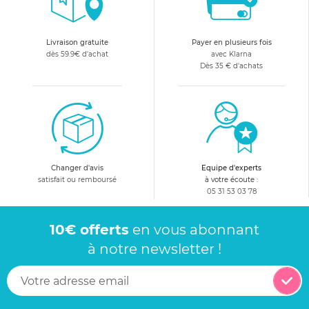
Livraison gratuite
Payer en plusieurs fois
dès 59.9€ d'achat
avec Klarna
Dès 35 € d'achats
Changer d'avis
Equipe d'experts
satisfait ou remboursé
à votre écoute :
05 31 53 03 78
10€ offerts
en vous abonnant
à notre newsletter !