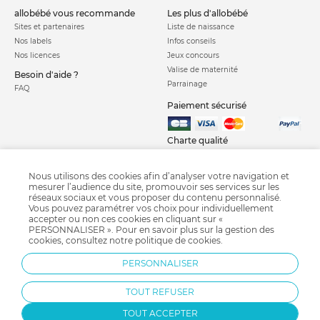
allobébé vous recommande
les plus d'allobébé
Sites et partenaires
Liste de naissance
Nos labels
Infos conseils
Nos licences
Jeux concours
Valise de maternité
Besoin d'aide ?
Parrainage
FAQ
Paiement sécurisé
Charte qualité
Nous utilisons des cookies afin d’analyser votre navigation et
mesurer l’audience du site, promouvoir ses services sur les
réseaux sociaux et vous proposer du contenu personnalisé.
Vous pouvez paramétrer vos choix pour individuellement
accepter ou non ces cookies en cliquant sur «
PERSONNALISER ». Pour en savoir plus sur la gestion des
Courbe de croissance
Crash test siège auto
Calendrier chinois
cookies, consultez notre
politique de cookies
.
Grossesse semaine après semaine
Diversification alimentaire
Pédimètre
PERSONNALISER
Bi-Oil
Fête des pères
TOUT REFUSER
TOUT ACCEPTER