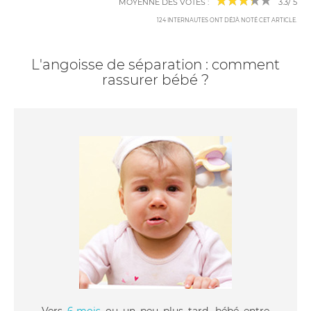
MOYENNE DES VOTES :
3.3
/
5
124
INTERNAUTES ONT DÉJÀ NOTÉ CET ARTICLE
.
L'angoisse de séparation : comment
rassurer bébé ?