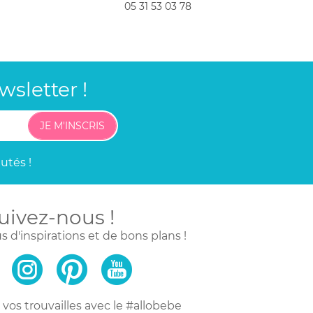
05 31 53 03 78
sletter !
JE M'INSCRIS
utés !
uivez-nous !
s d'inspirations
et de bons plans !
vos trouvailles
avec le #allobebe