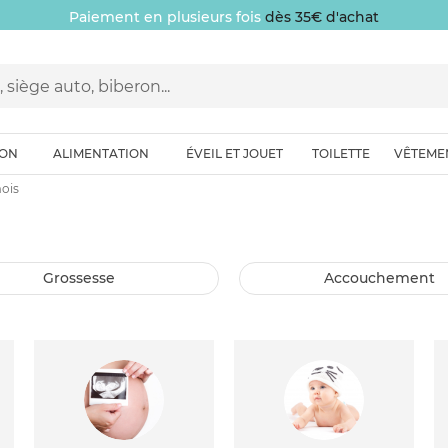
Paiement en plusieurs fois
dès 35€ d'achat
ION
ALIMENTATION
ÉVEIL ET JOUET
TOILETTE
VÊTEME
ois
grossesse
accouchement