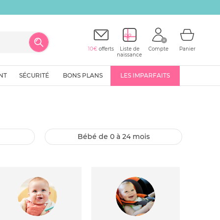
10€
offerts
Liste de
Compte
Panier
naissance
NT
SÉCURITÉ
BONS PLANS
LES IMPARFAITS
bébé de 0 à 24 mois