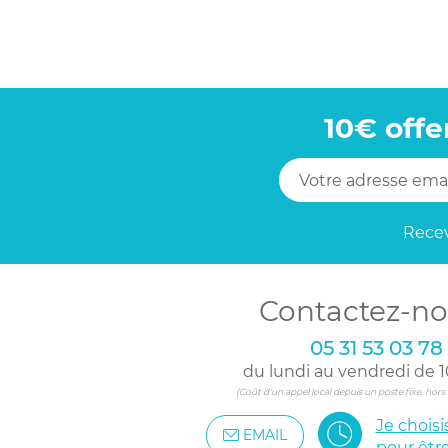
10€ offe
Recev
Contactez-no
05 31 53 03 78
du lundi au vendredi de 1
(Coût d'un appel local depuis un poste fixe, hor
Je chois
EMAIL
pour êtr