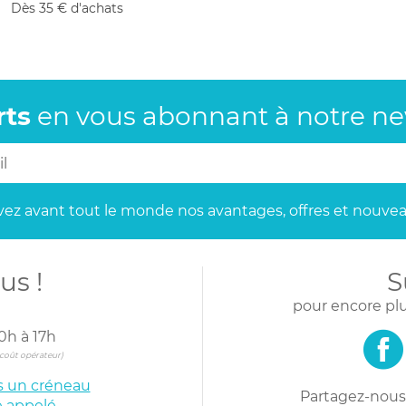
Dès 35 € d'achats
rts
en vous abonnant
à notre new
ez avant tout le monde
nos avantages, offres et nouvea
us !
S
pour encore plu
0h à 17h
s coût opérateur)
is un créneau
Partagez-nous 
e appelé