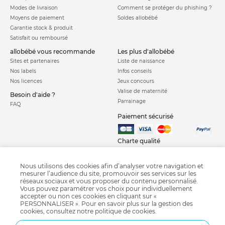
Modes de livraison
Comment se protéger du phishing ?
Moyens de paiement
Soldes allobébé
Garantie stock & produit
Satisfait ou remboursé
allobébé vous recommande
les plus d'allobébé
Sites et partenaires
Liste de naissance
Nos labels
Infos conseils
Nos licences
Jeux concours
Valise de maternité
Besoin d'aide ?
Parrainage
FAQ
Paiement sécurisé
Charte qualité
Nous utilisons des cookies afin d’analyser votre navigation et
mesurer l’audience du site, promouvoir ses services sur les
réseaux sociaux et vous proposer du contenu personnalisé.
Vous pouvez paramétrer vos choix pour individuellement
accepter ou non ces cookies en cliquant sur «
PERSONNALISER ». Pour en savoir plus sur la gestion des
Courbe de croissance
Crash test siège auto
Calendrier chinois
cookies, consultez notre
politique de cookies
.
Grossesse semaine après semaine
Diversification alimentaire
Pédimètre