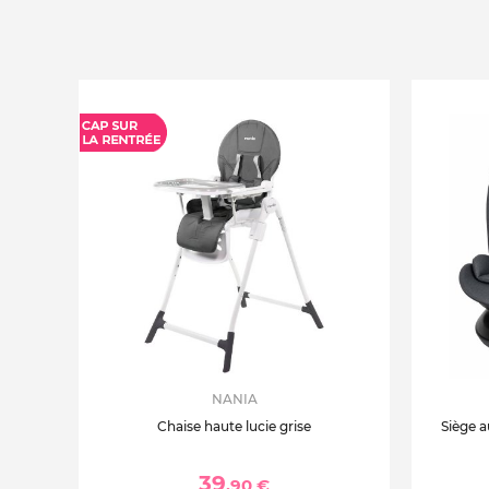
NANIA
Chaise haute lucie grise
Siège a
39
,90 €