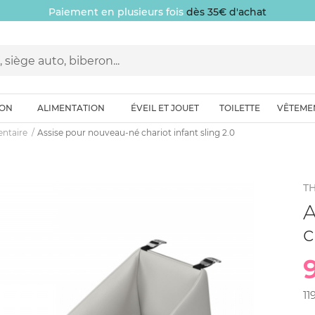
Paiement en plusieurs fois
dès 35€ d'achat
ION
ALIMENTATION
ÉVEIL ET JOUET
TOILETTE
VÊTEME
ntaire
Assise pour nouveau-né chariot infant sling 2.0
T
A
c
11