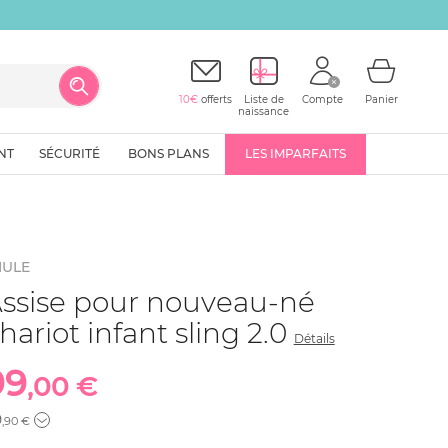
10€
offerts
Liste de
Compte
Panier
naissance
NT
SÉCURITÉ
BONS PLANS
LES IMPARFAITS
HULE
ssise pour nouveau-né
hariot infant sling 2.0
Détails
99
,00 €
9
,90 €