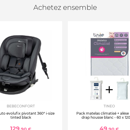
Achetez ensemble
BEBECONFORT
TINEO
uto evolufix pivotant 360° i-size
Pack matelas climatisé + alèse
tinted black
drap housse blanc - 60 x 12
129
49
,90 €
,90 €