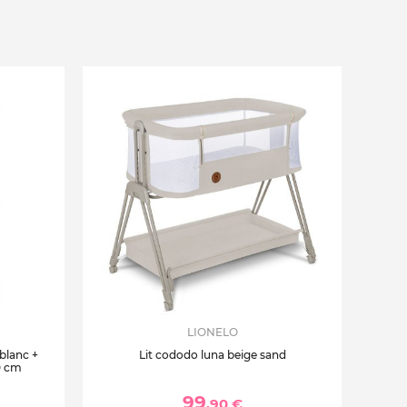
LIONELO
 blanc +
Lit cododo luna beige sand
0 cm
99
,90 €