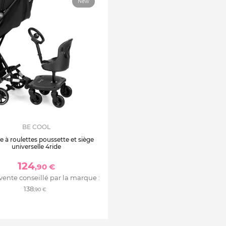
New
BE COOL
 à roulettes poussette et siège
universelle 4ride
124
,90 €
 vente conseillé par la marque :
138
,90 €