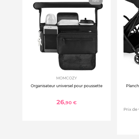
New
MOMCOZY
Organisateur universel pour poussette
Planche
26
,90 €
Prix de