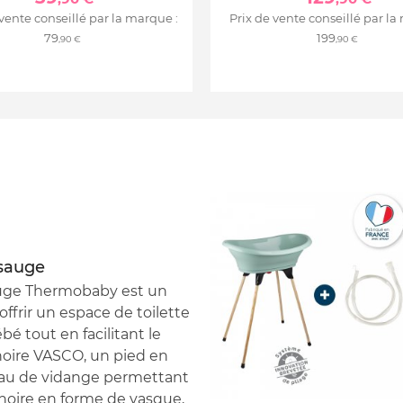
 vente conseillé par la marque :
Prix de vente conseillé par la
79
199
,90 €
,90 €
 sauge
sauge Thermobaby est un
frir un espace de toilette
é tout en facilitant le
noire VASCO, un pied en
yau de vidange permettant
ignoire en forme de vasque,