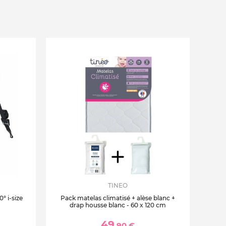
TINEO
° i-size
Pack matelas climatisé + alèse blanc +
drap housse blanc - 60 x 120 cm
49
,90 €