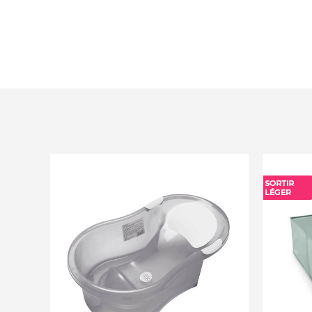
au pied VASCO.
Vidange : bouchon de vidange compatible a
Thermobaby (fourni dans le kit).
Norme : EN 17072 : 2018.
Compatibilité : possibilité d’installer un tran
Type de produit : baignoire sur pied pliable
place.
Lieu de fabrication : produit fabriqué en Fra
Notice : notice de montage fournie.