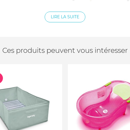
vec le tuyau de vidange
LIRE LA SUITE
sat de bain (en option).
, ergonomique, gain de
nce.
Ces produits peuvent vous intéresser