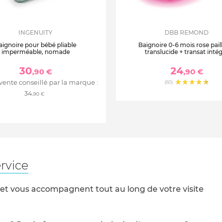
INGENUITY
DBB REMOND
aignoire pour bébé pliable
Baignoire 0-6 mois rose pail
imperméable, nomade
translucide + transat inté
30
24
,90 €
,90 €
 vente conseillé par la marque :
(60)
34
,90 €
rvice
 et vous accompagnent tout au long de votre visite