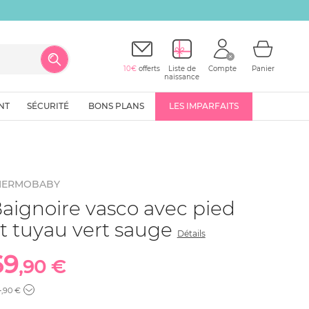
10€
offerts
Liste de
Compte
Panier
naissance
NT
SÉCURITÉ
BONS PLANS
LES IMPARFAITS
HERMOBABY
aignoire vasco avec pied
t tuyau vert sauge
Détails
69
,90 €
4
,90 €