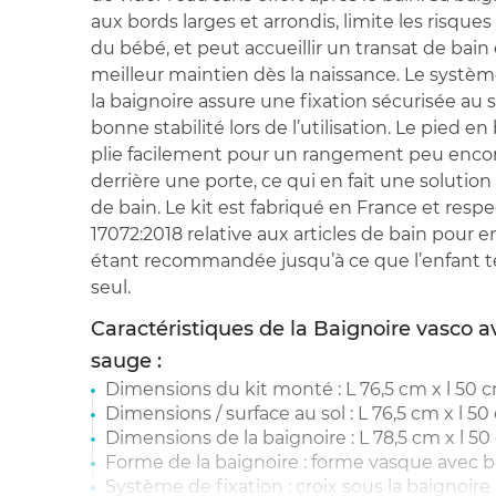
aux bords larges et arrondis, limite les risques
du bébé, et peut accueillir un transat de bai
meilleur maintien dès la naissance. Le systèm
la baignoire assure une fixation sécurisée au 
bonne stabilité lors de l’utilisation. Le pied en 
plie facilement pour un rangement peu enc
derrière une porte, ce qui en fait une solution
de bain. Le kit est fabriqué en France et res
17072:2018 relative aux articles de bain pour enf
étant recommandée jusqu’à ce que l’enfant t
seul.
Caractéristiques de la Baignoire vasco a
sauge :
Dimensions du kit monté : L 76,5 cm x l 50 c
Dimensions / surface au sol : L 76,5 cm x l 50
Dimensions de la baignoire : L 78,5 cm x l 50
Forme de la baignoire : forme vasque avec bo
Système de fixation : croix sous la baignoir