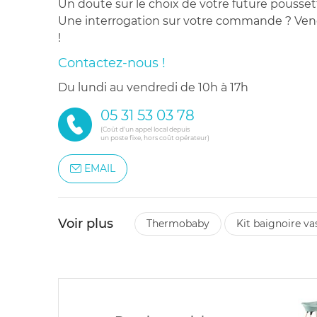
Un doute sur le choix de votre future pousset
Une interrogation sur votre commande ? Venez
!
Contactez-nous !
du lundi au vendredi de 10h à 17h
05 31 53 03 78
(Coût d'un appel local depuis
un poste fixe, hors coût opérateur)
EMAIL
Voir plus
thermobaby
kit baignoire v