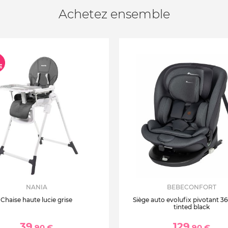
Achetez ensemble
NANIA
BEBECONFORT
Chaise haute lucie grise
Siège auto evolufix pivotant 360
tinted black
39
129
,90 €
,90 €