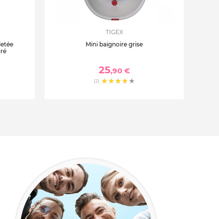
TIGEX
letée
Mini baignoire grise
gré
25
,90 €
(2)