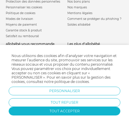
Protection des données personnelles
Nos bons plans
Personnaliser les cookies
Nos marques
Politique de cookies
Mentions légales
Modes de livraison
Comment se protéger du phishing ?
Moyens de paiement
Soldes allobébé
Garantie stock & produit
Satisfait ou remboursé
allobébé vous recommande
les plus d'allobébé
Sites et partenaires
Liste de naissance
Nos labels
Infos conseils
Nous utilisons des cookies afin d’analyser votre navigation et
mesurer l’audience du site, promouvoir ses services sur les
Nos licences
Jeux concours
réseaux sociaux et vous proposer du contenu personnalisé.
Valise de maternité
Besoin d'aide ?
Vous pouvez paramétrer vos choix pour individuellement
Parrainage
accepter ou non ces cookies en cliquant sur «
FAQ
PERSONNALISER ». Pour en savoir plus sur la gestion des
Paiement sécurisé
cookies, consultez notre
politique de cookies
.
PERSONNALISER
Charte qualité
TOUT REFUSER
TOUT ACCEPTER