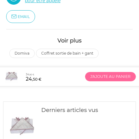
pour être appelé
EMAIL
Voir plus
domiva
coffret sortie de bain + gant
34
,90 €
J'AJOUTE AU PANIER
24
,50 €
Derniers articles vus