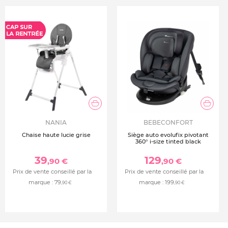
NANIA
BEBECONFORT
Chaise haute lucie grise
Siège auto evolufix pivotant
360° i-size tinted black
39
129
,90 €
,90 €
Prix de vente conseillé par la
Prix de vente conseillé par la
marque :
79
marque :
199
,90 €
,90 €