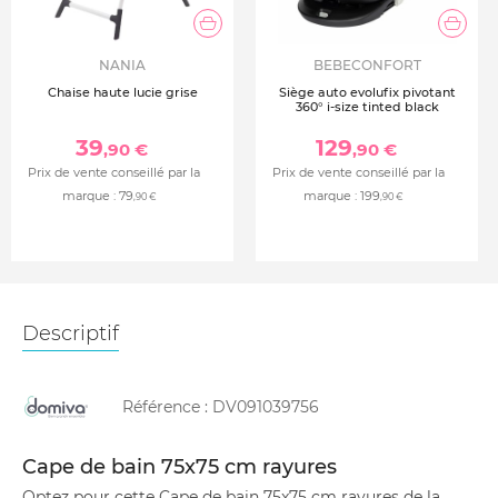
NANIA
BEBECONFORT
Chaise haute lucie grise
Siège auto evolufix pivotant
360° i-size tinted black
39
129
,90 €
,90 €
Prix de vente conseillé par la
Prix de vente conseillé par la
marque :
79
marque :
199
,90 €
,90 €
Descriptif
Référence :
DV091039756
Cape de bain 75x75 cm rayures
Optez pour cette Cape de bain 75x75 cm rayures de la