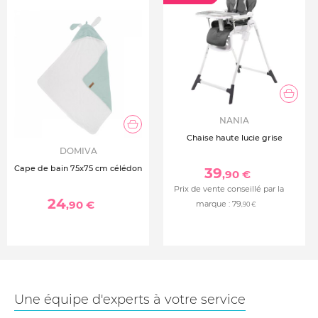
NANIA
Chaise haute lucie grise
DOMIVA
Cape de bain 75x75 cm célédon
39
,90 €
Prix de vente conseillé par la
24
,90 €
marque :
79
,90 €
Une équipe d'experts à votre service