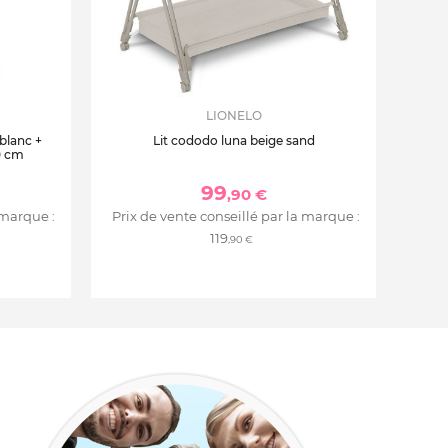
LIONELO
 blanc +
Lit cododo luna beige sand
0 cm
99
,90 €
 marque :
Prix de vente conseillé par la marque :
119
,90 €