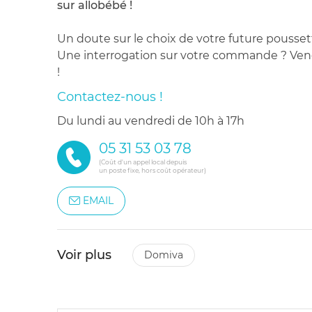
sur allobébé !
Un doute sur le choix de votre future pousset
Une interrogation sur votre commande ? Venez
!
Contactez-nous !
du lundi au vendredi de 10h à 17h
05 31 53 03 78
(Coût d'un appel local depuis
un poste fixe, hors coût opérateur)
EMAIL
Voir plus
domiva