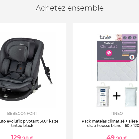
Achetez ensemble
BEBECONFORT
TINEO
uto evolufix pivotant 360° i-size
Pack matelas climatisé + alèse
tinted black
drap housse blanc - 60 x 12
129
49
,90 €
,90 €