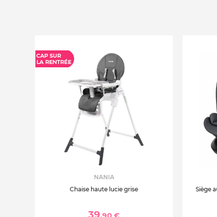
NANIA
Chaise haute lucie grise
Siège a
39
,90 €