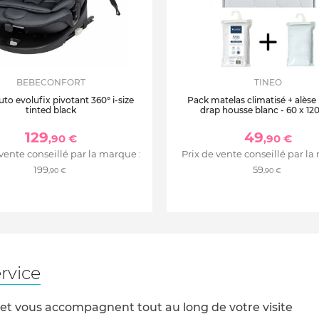
BEBECONFORT
TINEO
uto evolufix pivotant 360° i-size
Pack matelas climatisé + alèse
tinted black
drap housse blanc - 60 x 12
129
49
,90 €
,90 €
 vente conseillé par la marque :
Prix de vente conseillé par la
199
59
,90 €
,90 €
rvice
 et vous accompagnent tout au long de votre visite