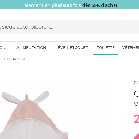
Paiement en plusieurs fois
dès 35€ d'achat
ION
ALIMENTATION
ÉVEIL ET JOUET
TOILETTE
VÊTEME
cm vieux rose
D
C
v