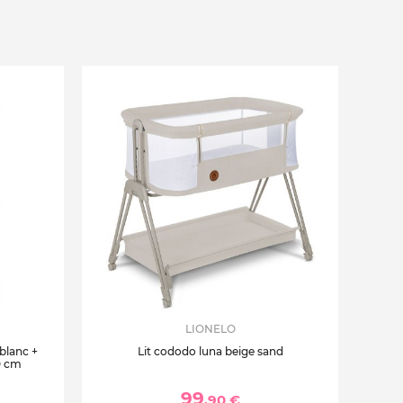
LIONELO
 blanc +
Lit cododo luna beige sand
0 cm
99
,90 €