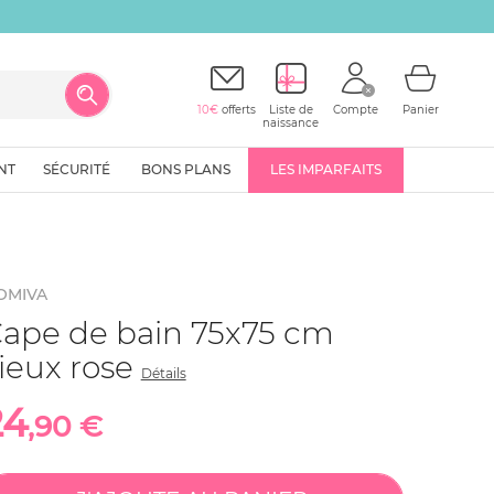
10€
offerts
Liste de
Compte
Panier
naissance
NT
SÉCURITÉ
BONS PLANS
LES IMPARFAITS
OMIVA
ape de bain 75x75 cm
ieux rose
Détails
24
,90 €