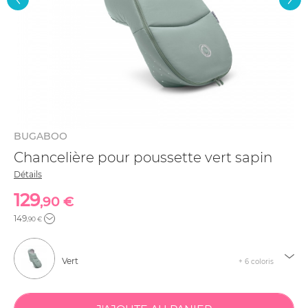
BUGABOO
Chancelière pour poussette vert sapin
Détails
129
,90 €
149
,90 €
Vert
+ 6 coloris