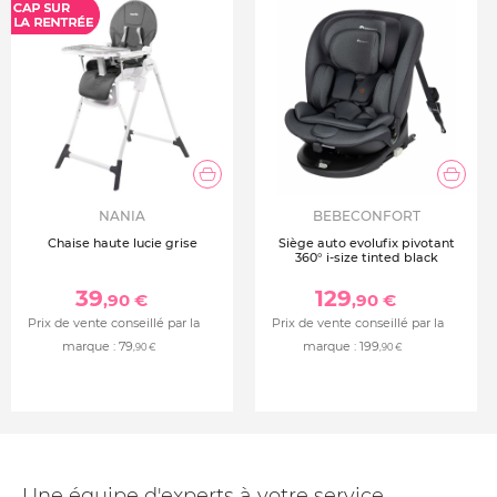
NANIA
BEBECONFORT
Chaise haute lucie grise
Siège auto evolufix pivotant
360° i-size tinted black
39
129
,90 €
,90 €
Prix de vente conseillé par la
Prix de vente conseillé par la
marque :
79
marque :
199
,90 €
,90 €
Une équipe d'experts à votre service