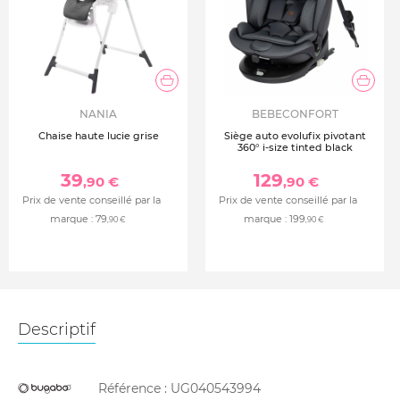
NANIA
BEBECONFORT
Chaise haute lucie grise
Siège auto evolufix pivotant
360° i-size tinted black
39
129
,90 €
,90 €
Prix de vente conseillé par la
Prix de vente conseillé par la
marque :
79
marque :
199
,90 €
,90 €
Descriptif
Référence :
UG040543994