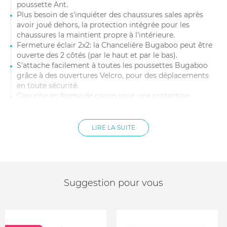
poussette Ant.
Plus besoin de s'inquiéter des chaussures sales après
avoir joué dehors, la protection intégrée pour les
chaussures la maintient propre à l'intérieure.
Fermeture éclair 2x2: la Chancelière Bugaboo peut être
ouverte des 2 côtés (par le haut et par le bas).
S'attache facilement à toutes les poussettes Bugaboo
grâce à des ouvertures Velcro, pour des déplacements
en toute sécurité.
Capuche en forme de cocon pour une protection
supplémentaire contre le vent
Extérieur déperlant et intérieur en polaire chiné doux et
respirant.
LIRE LA SUITE
Se plie sur elle-même pour un rangement simple et
compact
Apporte une touche de couleur et personnalise votre
poussette.
Lavable en machine.
Suggestion pour vous