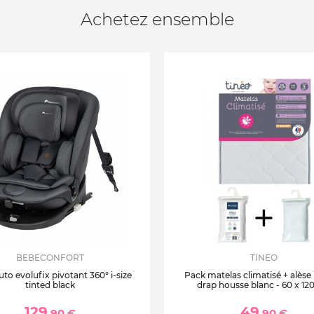
Achetez ensemble
BEBECONFORT
TINEO
uto evolufix pivotant 360° i-size
Pack matelas climatisé + alèse
tinted black
drap housse blanc - 60 x 12
129
49
,90 €
,90 €