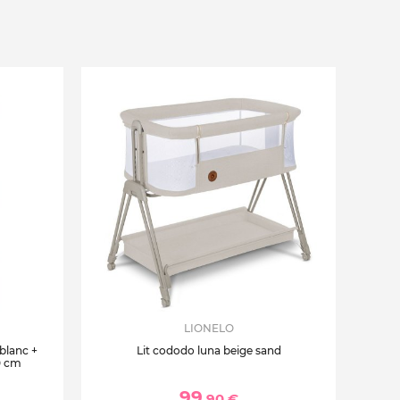
LIONELO
 blanc +
Lit cododo luna beige sand
0 cm
99
,90 €