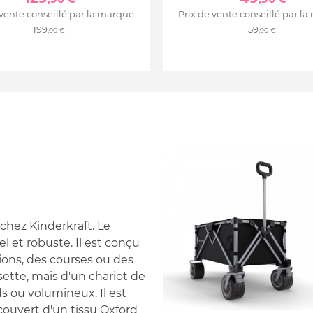
 vente conseillé par la marque :
Prix de vente conseillé par la
199
59
,90 €
,90 €
 chez Kinderkraft. Le
l et robuste. Il est conçu
rsions, des courses ou des
ssette, mais d'un chariot de
ds ou volumineux. Il est
ecouvert d'un tissu Oxford