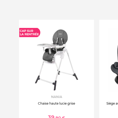
NANIA
Chaise haute lucie grise
Siège a
39
,90 €