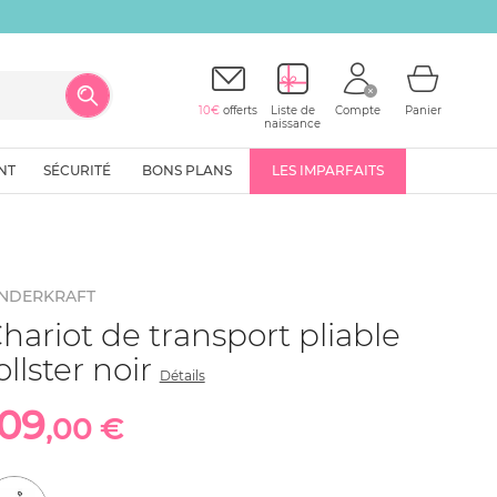
10 € offerts
sur votre première commande
10€
offerts
Liste de
Compte
Panier
naissance
NT
SÉCURITÉ
BONS PLANS
LES IMPARFAITS
INDERKRAFT
hariot de transport pliable
ollster noir
Détails
109
,00 €