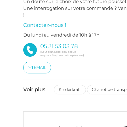
Un doute sur le choix de votre future pousset
Une interrogation sur votre commande ? Venez
!
Contactez-nous !
du lundi au vendredi de 10h à 17h
05 31 53 03 78
(Coût d'un appel local depuis
un poste fixe, hors coût opérateur)
EMAIL
Voir plus
kinderkraft
chariot de transp