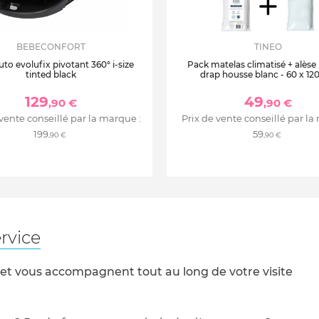
BEBECONFORT
TINEO
uto evolufix pivotant 360° i-size
Pack matelas climatisé + alèse
tinted black
drap housse blanc - 60 x 12
129
49
,90 €
,90 €
 vente conseillé par la marque :
Prix de vente conseillé par la
199
59
,90 €
,90 €
rvice
 et vous accompagnent tout au long de votre visite