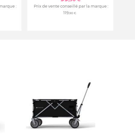
 marque :
Prix de vente conseillé par la marque :
119
,90 €