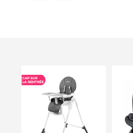
Cadre en acier solide
Tissu Oxford 600D
Roues pivotantes 360°
Tout terrain
Poignée télescopique
Poches externes
Dimension pliée : 33.5 x 24 x 72 cm