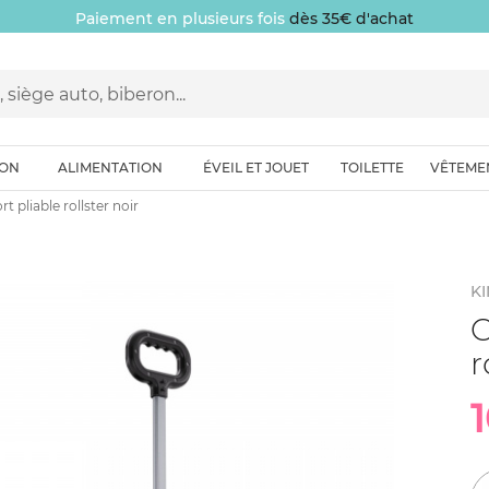
ION
ALIMENTATION
ÉVEIL ET JOUET
TOILETTE
VÊTEME
t pliable rollster noir
K
C
r