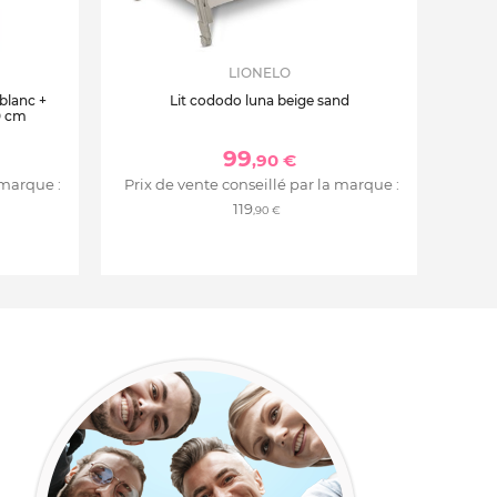
LIONELO
 blanc +
Lit cododo luna beige sand
0 cm
99
,90 €
 marque :
Prix de vente conseillé par la marque :
119
,90 €