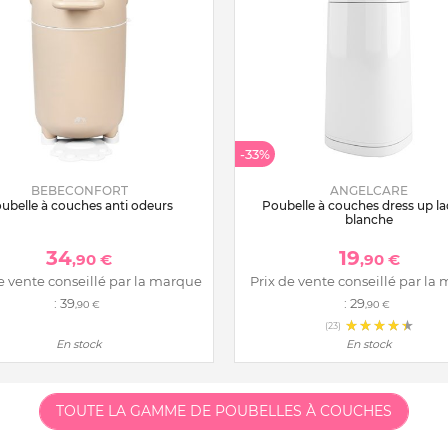
-33%
BEBECONFORT
ANGELCARE
ubelle à couches anti odeurs
Poubelle à couches dress up l
blanche
34
19
,90 €
,90 €
e vente conseillé par la marque
Prix de vente conseillé par la
:
39
:
29
,90 €
,90 €
(23)
En stock
En stock
TOUTE LA GAMME DE POUBELLES À COUCHES