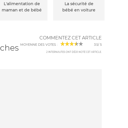
L'alimentation de
La sécurité de
maman et de bébé
bébé en voiture
COMMENTEZ CET ARTICLE
MOYENNE DES VOTES :
3.5
/
5
uches
2
INTERNAUTES ONT DÉJÀ NOTÉ CET ARTICLE
.