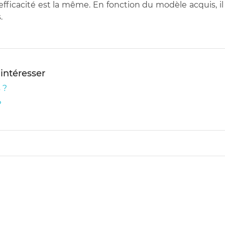
efficacité est la même. En fonction du modèle acquis, i
.
 intéresser
 ?
?