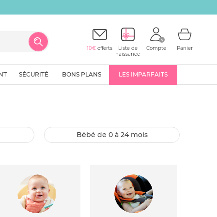
10€
offerts
Liste de
Compte
Panier
naissance
NT
SÉCURITÉ
BONS PLANS
LES IMPARFAITS
bébé de 0 à 24 mois