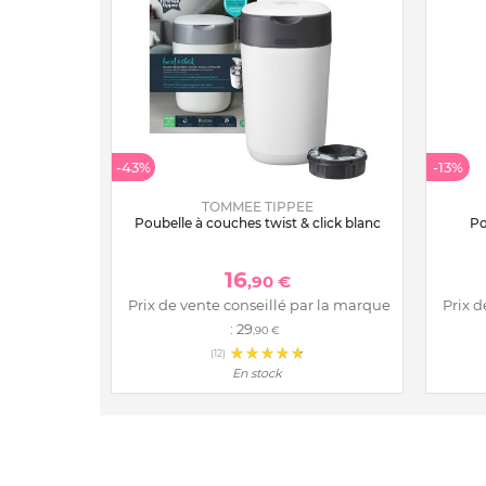
-43%
-13%
TOMMEE TIPPEE
Poubelle à couches twist & click blanc
Po
16
,90 €
Prix de vente conseillé par la marque
Prix d
:
29
,90 €
(12)
En stock