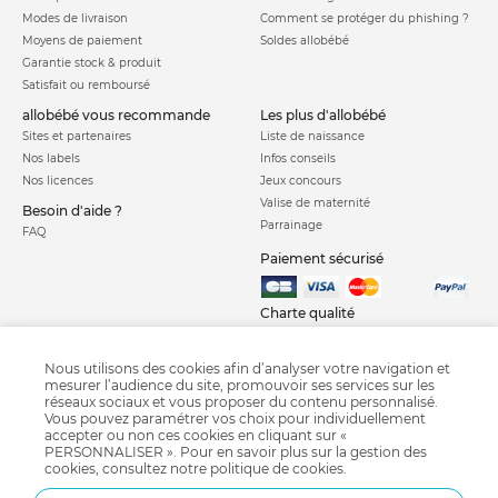
Modes de livraison
Comment se protéger du phishing ?
Moyens de paiement
Soldes allobébé
Garantie stock & produit
Satisfait ou remboursé
allobébé vous recommande
les plus d'allobébé
Sites et partenaires
Liste de naissance
Nos labels
Infos conseils
Nos licences
Jeux concours
Valise de maternité
Besoin d'aide ?
Parrainage
FAQ
Paiement sécurisé
Charte qualité
Nous utilisons des cookies afin d’analyser votre navigation et
mesurer l’audience du site, promouvoir ses services sur les
réseaux sociaux et vous proposer du contenu personnalisé.
Vous pouvez paramétrer vos choix pour individuellement
accepter ou non ces cookies en cliquant sur «
PERSONNALISER ». Pour en savoir plus sur la gestion des
Courbe de croissance
Crash test siège auto
Calendrier chinois
cookies, consultez notre
politique de cookies
.
Grossesse semaine après semaine
Diversification alimentaire
Pédimètre