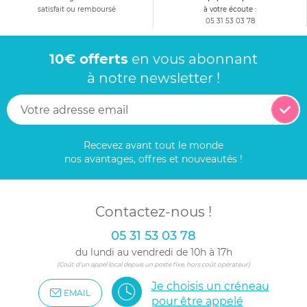
satisfait ou remboursé
à votre écoute :
05 31 53 03 78
10€ offerts
en vous abonnant
à notre newsletter !
Recevez avant tout le monde
nos avantages, offres et nouveautés !
Contactez-nous !
05 31 53 03 78
du lundi au vendredi de 10h à 17h
(Coût d'un appel local depuis un poste fixe, hors coût opérateur)
Je choisis un créneau
EMAIL
pour être appelé