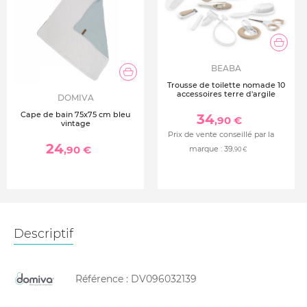
BEABA
Trousse de toilette nomade 10
accessoires terre d'argile
DOMIVA
Cape de bain 75x75 cm bleu
34
,90 €
vintage
Prix de vente conseillé par la
24
,90 €
marque :
39
,90 €
Descriptif
Référence :
DV096032139