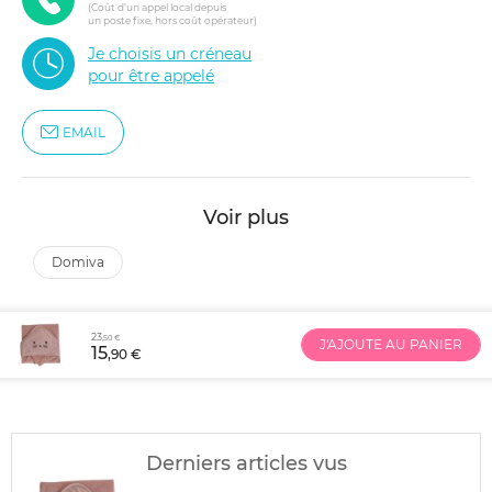
(Coût d'un appel local depuis
un poste fixe, hors coût opérateur)
Je choisis un créneau
pour être appelé
EMAIL
Voir plus
domiva
23
,50 €
J'AJOUTE AU PANIER
15
,90 €
Derniers articles vus