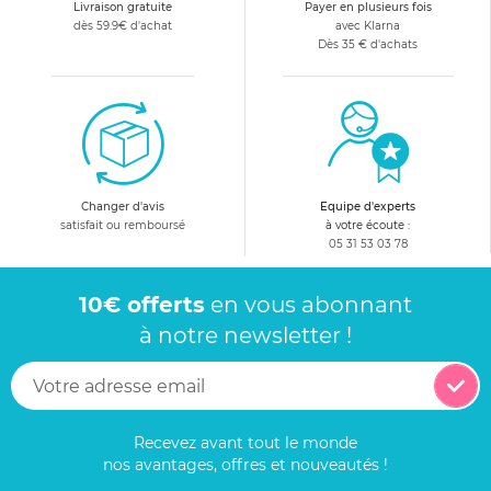
Livraison gratuite
Payer en plusieurs fois
dès 59.9€ d'achat
avec Klarna
Dès 35 € d'achats
Changer d'avis
Equipe d'experts
satisfait ou remboursé
à votre écoute :
05 31 53 03 78
10€ offerts
en vous abonnant
à notre newsletter !
Recevez avant tout le monde
nos avantages, offres et nouveautés !