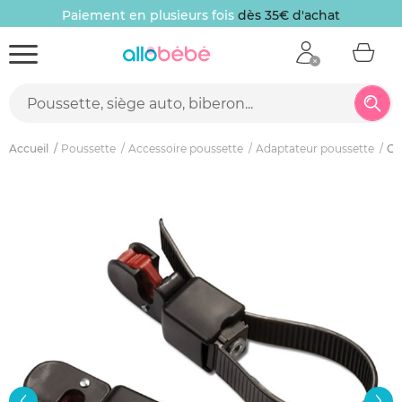
Paiement en plusieurs fois
dès 35€ d'achat
Accueil
Poussette
Accessoire poussette
Adaptateur poussette
Co