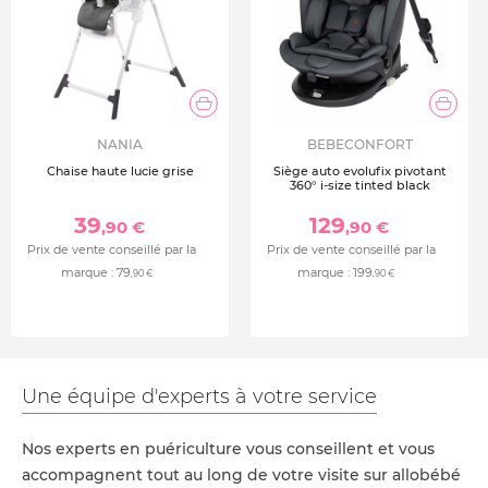
NANIA
BEBECONFORT
Chaise haute lucie grise
Siège auto evolufix pivotant
360° i-size tinted black
39
129
,90 €
,90 €
Prix de vente conseillé par la
Prix de vente conseillé par la
marque :
79
marque :
199
,90 €
,90 €
Une équipe d'experts à votre service
Nos experts en puériculture vous conseillent et vous
accompagnent tout au long de votre visite sur allobébé