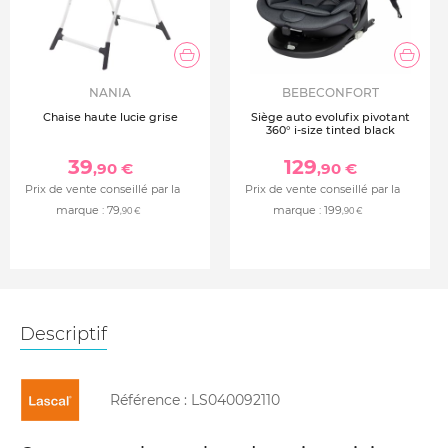
NANIA
BEBECONFORT
Chaise haute lucie grise
Siège auto evolufix pivotant
360° i-size tinted black
39
129
,90 €
,90 €
Prix de vente conseillé par la
Prix de vente conseillé par la
marque :
79
marque :
199
,90 €
,90 €
Descriptif
Référence :
LS040092110