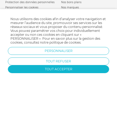
Protection des données personnelles
Nos bons plans
Personnaliser les cookies
Nos marques
Politique de cookies
Mentions légales
Modes de livraison
Comment se protéger du phishing ?
Nous utilisons des cookies afin d’analyser votre navigation et
mesurer l’audience du site, promouvoir ses services sur les
Moyens de paiement
Soldes allobébé
réseaux sociaux et vous proposer du contenu personnalisé.
Garantie stock & produit
Vous pouvez paramétrer vos choix pour individuellement
Satisfait ou remboursé
accepter ou non ces cookies en cliquant sur «
PERSONNALISER ». Pour en savoir plus sur la gestion des
allobébé vous recommande
les plus d'allobébé
cookies, consultez notre
politique de cookies
.
Sites et partenaires
Liste de naissance
PERSONNALISER
Nos labels
Infos conseils
Nos licences
Jeux concours
TOUT REFUSER
Valise de maternité
Besoin d'aide ?
Parrainage
FAQ
TOUT ACCEPTER
Paiement sécurisé
Charte qualité