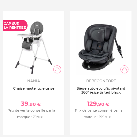
NANIA
BEBECONFORT
Chaise haute lucie grise
Siège auto evolufix pivotant
360° i-size tinted black
39
129
,90 €
,90 €
Prix de vente conseillé par la
Prix de vente conseillé par la
marque :
79
marque :
199
,90 €
,90 €