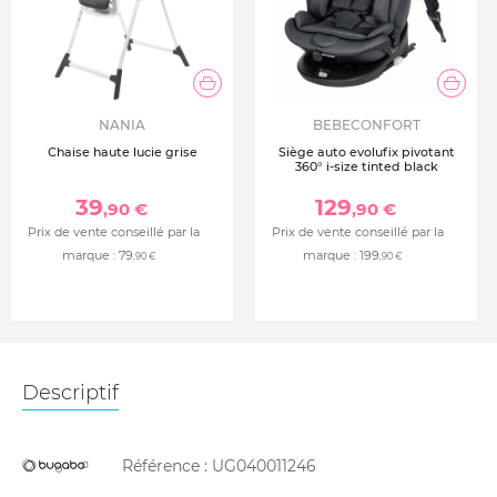
NANIA
BEBECONFORT
Chaise haute lucie grise
Siège auto evolufix pivotant
360° i-size tinted black
39
129
,90 €
,90 €
Prix de vente conseillé par la
Prix de vente conseillé par la
marque :
79
marque :
199
,90 €
,90 €
Descriptif
Référence :
UG040011246