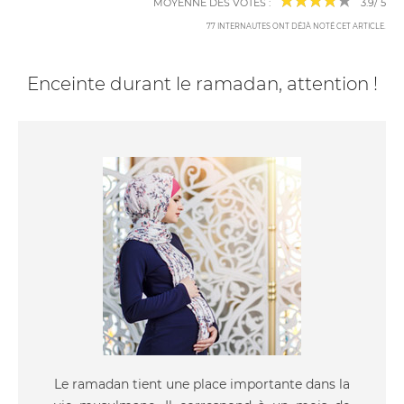
MOYENNE DES VOTES :
3.9
/
5
77
INTERNAUTES ONT DÉJÀ NOTÉ CET ARTICLE
.
Enceinte durant le ramadan, attention !
Le ramadan tient une place importante dans la