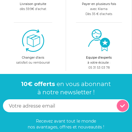
Livraison gratuite
Payer en plusieurs fois
dès 59.9€ d'achat
avec Klarna
Dès 35 € d'achats
Changer d'avis
Equipe d'experts
satisfait ou remboursé
à votre écoute :
05 31 53 03 78
10€ offerts
en vous abonnant
à notre newsletter !
Recevez avant tout le monde
nos avantages, offres et nouveautés !