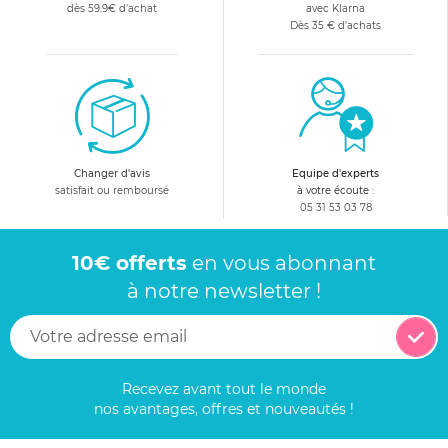
dès 59.9€ d'achat
avec Klarna
Dès 35 € d'achats
Changer d'avis
Equipe d'experts
satisfait ou remboursé
à votre écoute :
05 31 53 03 78
10€ offerts
en vous abonnant
à notre newsletter !
Recevez avant tout le monde
nos avantages, offres et nouveautés !