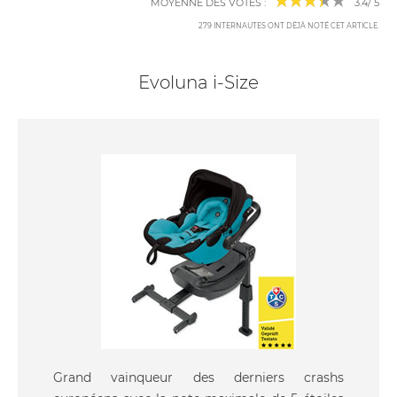
MOYENNE DES VOTES :
3.4
/
5
279
INTERNAUTES ONT DÉJÀ NOTÉ CET ARTICLE
.
Evoluna i-Size
Grand vainqueur des derniers crashs