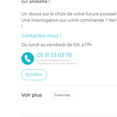
sur allobébé !
Un doute sur le choix de votre future pousset
Une interrogation sur votre commande ? Venez
!
Contactez-nous !
du lundi au vendredi de 10h à 17h
05 31 53 03 78
(Coût d'un appel local depuis
un poste fixe, hors coût opérateur)
EMAIL
Voir plus
suavinex