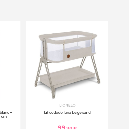
LIONELO
 blanc +
Lit cododo luna beige sand
0 cm
99
,90 €