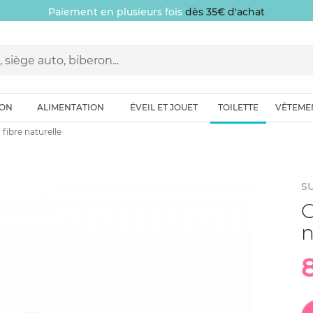
Paiement en plusieurs fois
dès 35€ d'achat
ION
ALIMENTATION
ÉVEIL ET JOUET
TOILETTE
VÊTEME
fibre naturelle
S
G
n