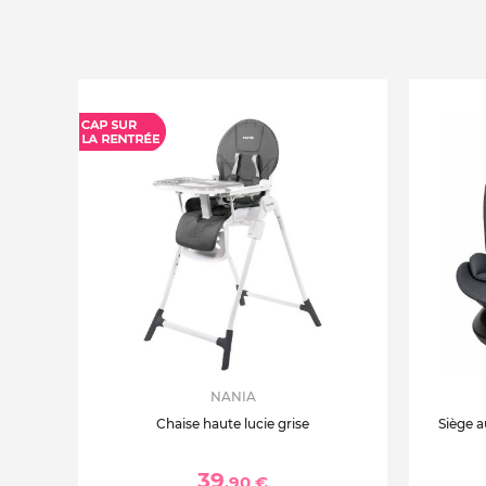
NANIA
Chaise haute lucie grise
Siège a
39
,90 €