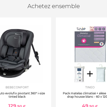
Achetez ensemble
BEBECONFORT
TINEO
uto evolufix pivotant 360° i-size
Pack matelas climatisé + alèse
tinted black
drap housse blanc - 60 x 12
129
49
,90 €
,90 €