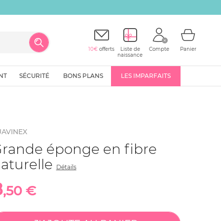
10€
offerts
Liste de
Compte
Panier
naissance
NT
SÉCURITÉ
BONS PLANS
LES IMPARFAITS
UAVINEX
rande éponge en fibre
aturelle
Détails
8
,50 €