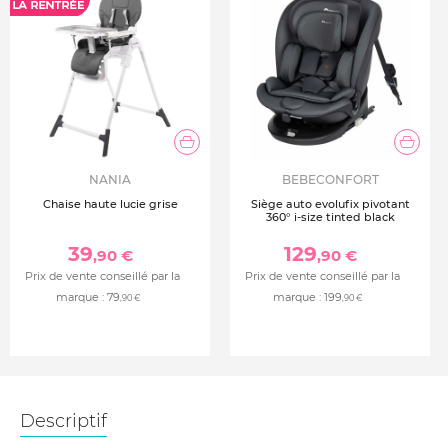
NANIA
BEBECONFORT
Chaise haute lucie grise
Siège auto evolufix pivotant
360° i-size tinted black
39
129
,90 €
,90 €
Prix de vente conseillé par la
Prix de vente conseillé par la
marque :
79
marque :
199
,90 €
,90 €
Descriptif