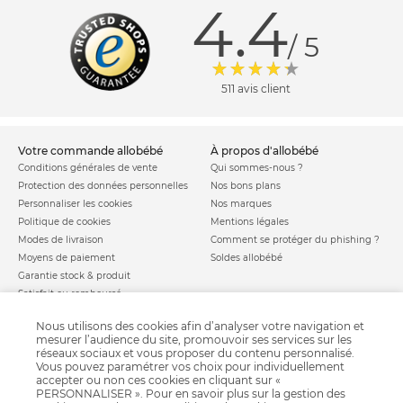
4.4
/ 5
511 avis client
votre commande allobébé
à propos d'allobébé
Conditions générales de vente
Qui sommes-nous ?
Protection des données personnelles
Nos bons plans
Personnaliser les cookies
Nos marques
Politique de cookies
Mentions légales
Modes de livraison
Comment se protéger du phishing ?
Moyens de paiement
Soldes allobébé
Garantie stock & produit
Satisfait ou remboursé
allobébé vous recommande
les plus d'allobébé
Nous utilisons des cookies afin d’analyser votre navigation et
Sites et partenaires
Liste de naissance
mesurer l’audience du site, promouvoir ses services sur les
réseaux sociaux et vous proposer du contenu personnalisé.
Nos labels
Infos conseils
Vous pouvez paramétrer vos choix pour individuellement
Nos licences
Jeux concours
accepter ou non ces cookies en cliquant sur «
Valise de maternité
PERSONNALISER ». Pour en savoir plus sur la gestion des
Besoin d'aide ?