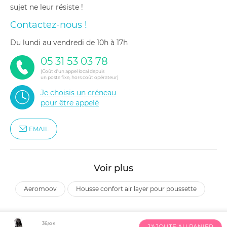
sujet ne leur résiste !
Contactez-nous !
du lundi au vendredi de 10h à 17h
05 31 53 03 78
(Coût d'un appel local depuis
un poste fixe, hors coût opérateur)
Je choisis un créneau
pour être appelé
EMAIL
Voir plus
aeromoov
housse confort air layer pour poussette
36
,90 €
J'AJOUTE AU PANIER