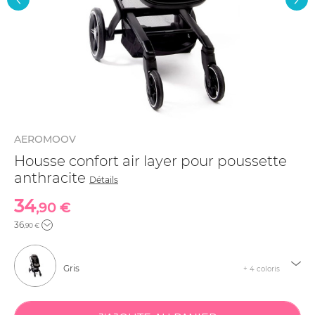
AEROMOOV
Housse confort air layer pour poussette
anthracite
Détails
34
,90 €
36
,90 €
Gris
+ 4 coloris