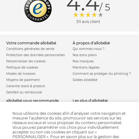
4.4
/ 5
511 avis client
votre commande allobébé
à propos d'allobébé
Conditions générales de vente
Qui sommes-nous ?
Protection des données personnelles
Nos bons plans
Personnaliser les cookies
Nos marques
Politique de cookies
Mentions légales
Modes de livraison
Comment se protéger du phishing ?
Moyens de paiement
Soldes allobébé
Garantie stock & produit
Satisfait ou remboursé
allobébé vous recommande
les plus d'allobébé
Sites et partenaires
Liste de naissance
Nos labels
Infos conseils
Nous utilisons des cookies afin d’analyser votre navigation et
mesurer l’audience du site, promouvoir ses services sur les
Nos licences
Jeux concours
réseaux sociaux et vous proposer du contenu personnalisé.
Valise de maternité
Besoin d'aide ?
Vous pouvez paramétrer vos choix pour individuellement
Parrainage
accepter ou non ces cookies en cliquant sur «
FAQ
PERSONNALISER ». Pour en savoir plus sur la gestion des