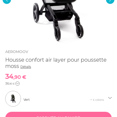
AEROMOOV
Housse confort air layer pour poussette
moss
Détails
34
,90 €
36
,90 €
Vert
+ 4 coloris