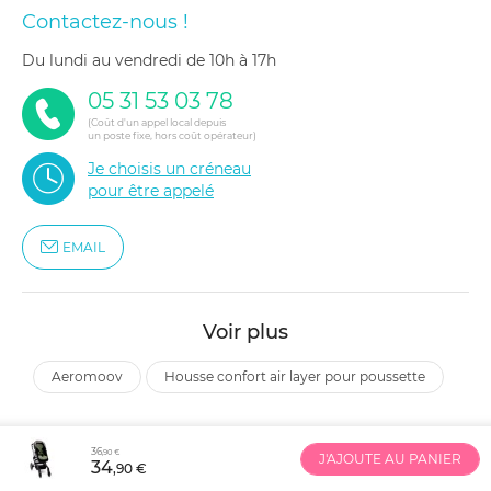
Contactez-nous !
du lundi au vendredi de 10h à 17h
05 31 53 03 78
(Coût d'un appel local depuis
un poste fixe, hors coût opérateur)
Je choisis un créneau
pour être appelé
EMAIL
Voir plus
aeromoov
housse confort air layer pour poussette
36
,90 €
J'AJOUTE AU PANIER
34
,90 €