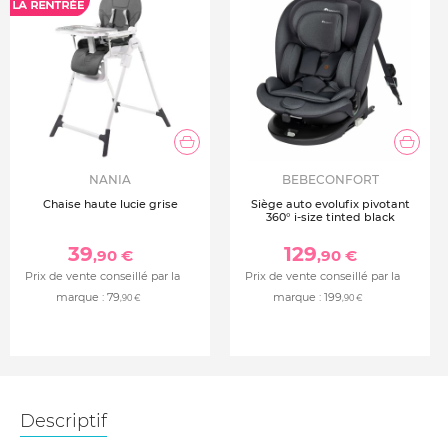
NANIA
BEBECONFORT
Chaise haute lucie grise
Siège auto evolufix pivotant
360° i-size tinted black
39
129
,90 €
,90 €
Prix de vente conseillé par la
Prix de vente conseillé par la
marque :
79
marque :
199
,90 €
,90 €
Descriptif