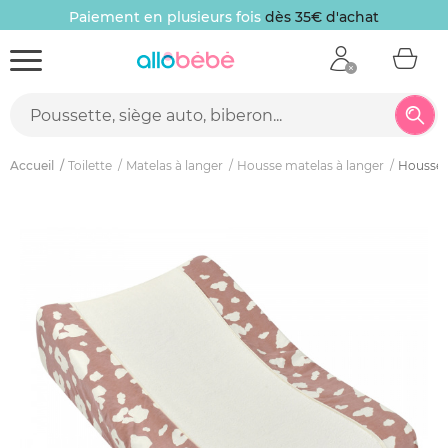
Paiement en plusieurs fois
dès 35€ d'achat
Accueil
Toilette
Matelas à langer
Housse matelas à langer
Housse 