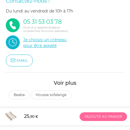
Contactez-nous !
du lundi au vendredi de 10h à 17h
05 31 53 03 78
(Coût d'un appel local depuis
un poste fixe, hors coût opérateur)
Je choisis un créneau
pour être appelé
EMAIL
Voir plus
beaba
housse sofalange
25
,90 €
J'AJOUTE AU PANIER