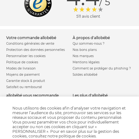
/ 5
511 avis client
votre commande allobébé
à propos d'allobébé
Conditions générales de vente
Qui sommes-nous ?
Protection des données personnelles
Nos bons plans
Personnaliser les cookies
Nos marques
Politique de cookies
Mentions légales
Modes de livraison
Comment se protéger du phishing ?
Moyens de paiement
Soldes allobébé
Garantie stock & produit
Satisfait ou remboursé
allobébé vous recommande
les plus d'allobébé
Sites et partenaires
Liste de naissance
Nos labels
Infos conseils
Nous utilisons des cookies afin d’analyser votre navigation et
mesurer l’audience du site, promouvoir ses services sur les
Nos licences
Jeux concours
réseaux sociaux et vous proposer du contenu personnalisé.
Valise de maternité
Besoin d'aide ?
Vous pouvez paramétrer vos choix pour individuellement
Parrainage
accepter ou non ces cookies en cliquant sur «
FAQ
PERSONNALISER ». Pour en savoir plus sur la gestion des
Paiement sécurisé
cookies, consultez notre
politique de cookies
.