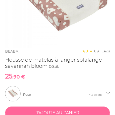
BEABA
1 avis
Housse de matelas à langer sofalange
savannah bloom
Détails
25
,90 €
Rose
+ 3 coloris