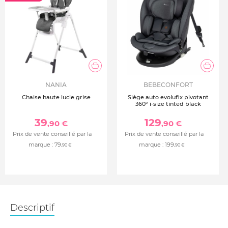
NANIA
BEBECONFORT
Chaise haute lucie grise
Siège auto evolufix pivotant
360° i-size tinted black
39
129
,90 €
,90 €
Prix de vente conseillé par la
Prix de vente conseillé par la
marque :
79
marque :
199
,90 €
,90 €
Descriptif