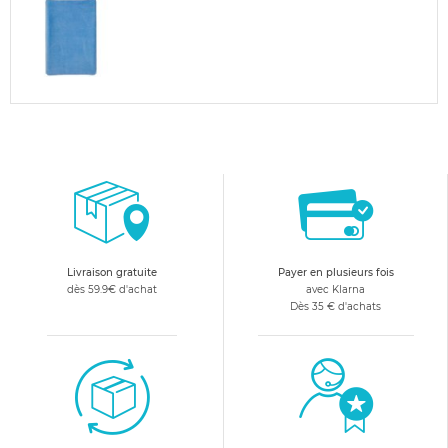
Livraison gratuite
Payer en plusieurs fois
dès 59.9€ d'achat
avec Klarna
Dès 35 € d'achats