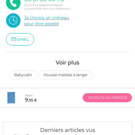
(Coût d'un appel local depuis
un poste fixe, hors coût opérateur)
Je choisis un créneau
pour être appelé
EMAIL
Voir plus
babycalin
housse matelas à langer
14
,90 €
J'AJOUTE AU PANIER
9
,95 €
Derniers articles vus