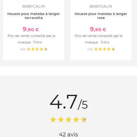
BABYCALIN
BABYCALIN
Housse pour matelas à langer
Housse pour matelas à langer
terracotta
rose
9
9
,90 €
,90 €
Prix de vente conseillé par la
Prix de vente conseillé par la
marque :
11
marque :
11
,90 €
,90 €
(42)
(42)
4.7
/5
42 avis