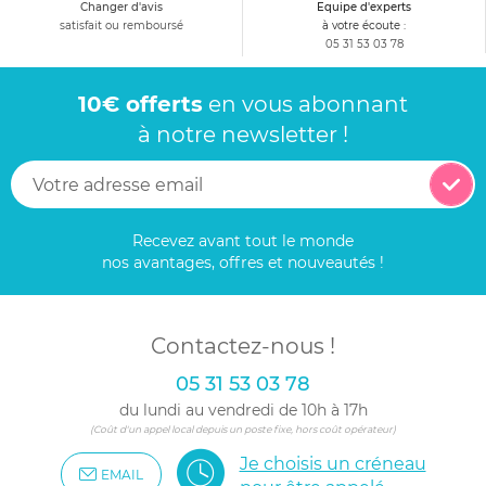
Changer d'avis
Equipe d'experts
satisfait ou remboursé
à votre écoute :
05 31 53 03 78
10€ offerts
en vous abonnant
à notre newsletter !
Recevez avant tout le monde
nos avantages, offres et nouveautés !
Contactez-nous !
05 31 53 03 78
du lundi au vendredi de 10h à 17h
(Coût d'un appel local depuis un poste fixe, hors coût opérateur)
Je choisis un créneau
EMAIL