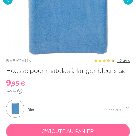
BABYCALIN
42
avis
Housse pour matelas à langer bleu
Détails
9
,95 €
14
,90 €
Bleu
+ 7 coloris