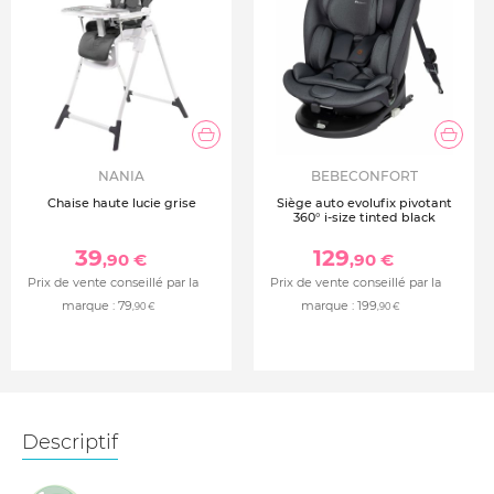
NANIA
BEBECONFORT
Chaise haute lucie grise
Siège auto evolufix pivotant
360° i-size tinted black
39
129
,90 €
,90 €
Prix de vente conseillé par la
Prix de vente conseillé par la
marque :
79
marque :
199
,90 €
,90 €
Descriptif