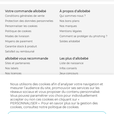
votre commande allobébé
à propos d'allobébé
Conditions générales de vente
Qui sommes-nous ?
Protection des données personnelles
Nos bons plans
Personnaliser les cookies
Nos marques
Politique de cookies
Mentions légales
Modes de livraison
Comment se protéger du phishing ?
Moyens de paiement
Soldes allobébé
Garantie stock & produit
Satisfait ou remboursé
allobébé vous recommande
les plus d'allobébé
Sites et partenaires
Liste de naissance
Nos labels
Infos conseils
Nos licences
Jeux concours
Valise de maternité
Besoin d'aide ?
Parrainage
Nous utilisons des cookies afin d’analyser votre navigation et
FAQ
mesurer l’audience du site, promouvoir ses services sur les
Paiement sécurisé
réseaux sociaux et vous proposer du contenu personnalisé.
Vous pouvez paramétrer vos choix pour individuellement
accepter ou non ces cookies en cliquant sur «
PERSONNALISER ». Pour en savoir plus sur la gestion des
Charte qualité
cookies, consultez notre
politique de cookies
.