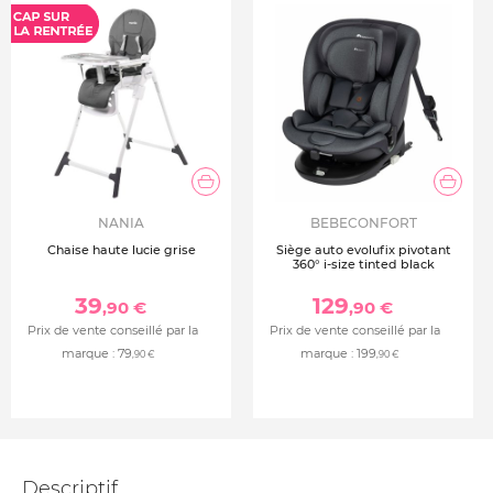
NANIA
BEBECONFORT
Chaise haute lucie grise
Siège auto evolufix pivotant
360° i-size tinted black
39
129
,90 €
,90 €
Prix de vente conseillé par la
Prix de vente conseillé par la
marque :
79
marque :
199
,90 €
,90 €
Descriptif