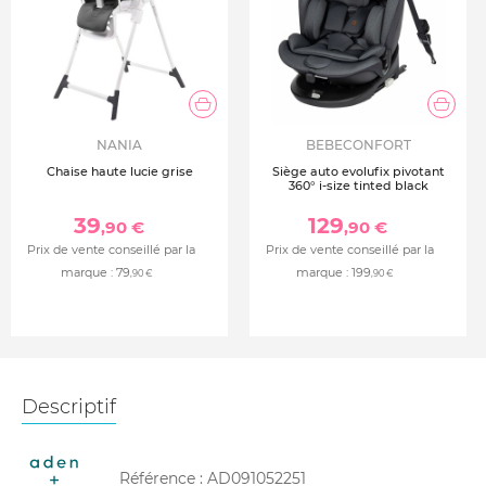
NANIA
BEBECONFORT
Chaise haute lucie grise
Siège auto evolufix pivotant
360° i-size tinted black
39
129
,90 €
,90 €
Prix de vente conseillé par la
Prix de vente conseillé par la
marque :
79
marque :
199
,90 €
,90 €
Descriptif
Référence :
AD091052251