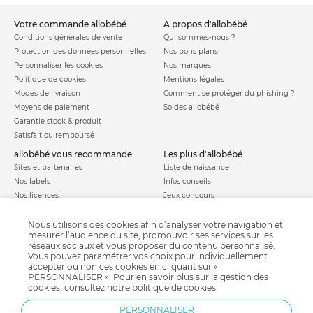
votre commande allobébé
à propos d'allobébé
Conditions générales de vente
Qui sommes-nous ?
Protection des données personnelles
Nos bons plans
Personnaliser les cookies
Nos marques
Politique de cookies
Mentions légales
Modes de livraison
Comment se protéger du phishing ?
Moyens de paiement
Soldes allobébé
Garantie stock & produit
Satisfait ou remboursé
allobébé vous recommande
les plus d'allobébé
Sites et partenaires
Liste de naissance
Nos labels
Infos conseils
Nos licences
Jeux concours
Valise de maternité
Besoin d'aide ?
Parrainage
Nous utilisons des cookies afin d’analyser votre navigation et
FAQ
mesurer l’audience du site, promouvoir ses services sur les
Paiement sécurisé
réseaux sociaux et vous proposer du contenu personnalisé.
Vous pouvez paramétrer vos choix pour individuellement
accepter ou non ces cookies en cliquant sur «
PERSONNALISER ». Pour en savoir plus sur la gestion des
Charte qualité
cookies, consultez notre
politique de cookies
.
PERSONNALISER