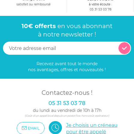
satisfait ou remboursé
à votre écoute :
05 31 53 03 78
10€ offerts
en vous abonnant
à notre newsletter !
Recevez avant tout le monde
nos avantages, offres et nouveautés !
Contactez-nous !
05 31 53 03 78
du lundi au vendredi de 10h à 17h
(Coût d'un appel local depuis un poste fixe, hors coût opérateur)
Je choisis un créneau
EMAIL
pour être appelé