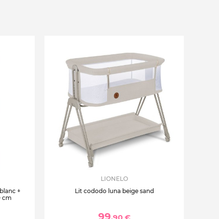
LIONELO
 blanc +
Lit cododo luna beige sand
0 cm
99
,90 €