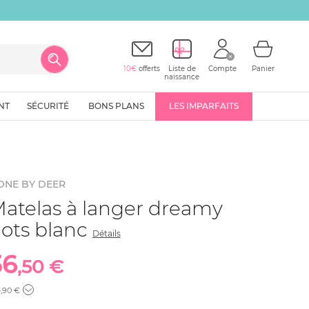
10€
offerts
Liste de
Compte
Panier
naissance
NT
SÉCURITÉ
BONS PLANS
LES IMPARFAITS
ONE BY DEER
atelas à langer dreamy
ots blanc
Détails
36
,50 €
4
,90 €