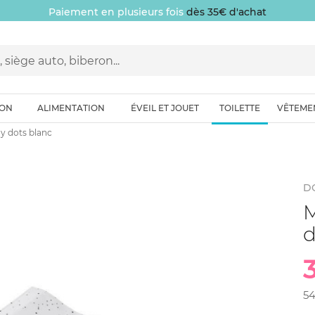
Paiement en plusieurs fois
dès 35€ d'achat
ION
ALIMENTATION
ÉVEIL ET JOUET
TOILETTE
VÊTEME
y dots blanc
D
M
d
5