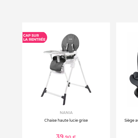
NANIA
Chaise haute lucie grise
Siège a
39
,90 €