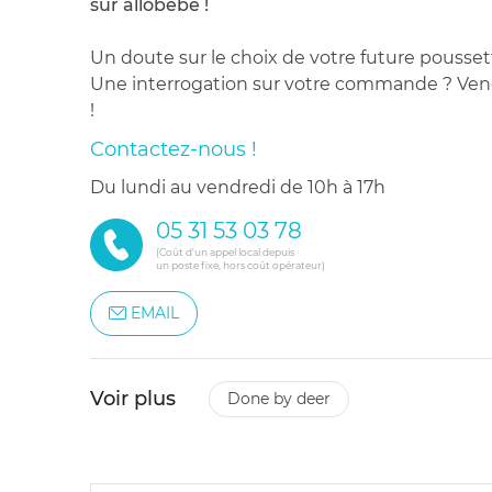
sur allobébé !
Un doute sur le choix de votre future pousset
Une interrogation sur votre commande ? Venez
!
Contactez-nous !
du lundi au vendredi de 10h à 17h
05 31 53 03 78
(Coût d'un appel local depuis
un poste fixe, hors coût opérateur)
EMAIL
Voir plus
done by deer