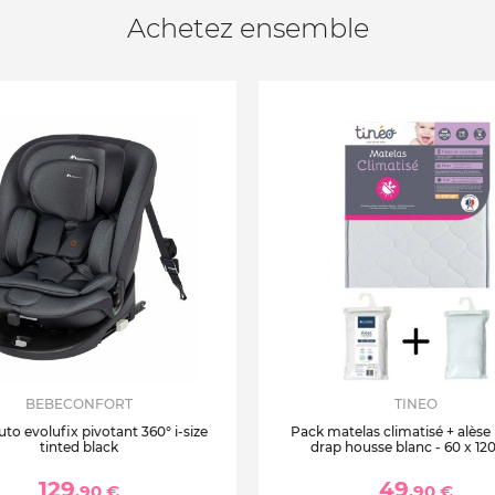
Achetez ensemble
BEBECONFORT
TINEO
uto evolufix pivotant 360° i-size
Pack matelas climatisé + alèse
tinted black
drap housse blanc - 60 x 12
129
49
,90 €
,90 €