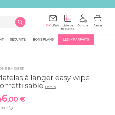
10€
offerts
Liste de
Compte
Panier
naissance
NT
SÉCURITÉ
BONS PLANS
LES IMPARFAITS
ONE BY DEER
atelas à langer easy wipe
onfetti sable
Détails
46
,00 €
4
,90 €