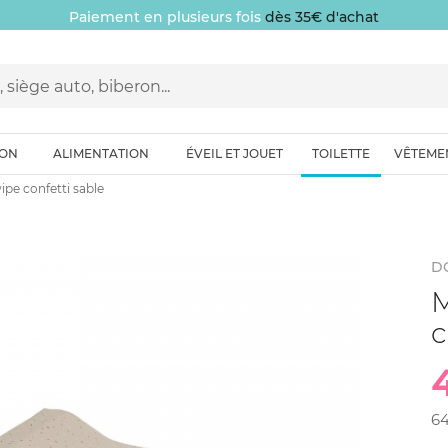
Paiement en plusieurs fois
dès 35€ d'achat
ION
ALIMENTATION
ÉVEIL ET JOUET
TOILETTE
VÊTEME
ipe confetti sable
D
M
c
6