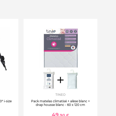
TINEO
° i-size
Pack matelas climatisé + alèse blanc +
drap housse blanc - 60 x 120 cm
49
,90 €