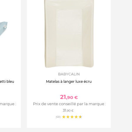
BABYCALIN
tti bleu
Matelas à langer luxe écru
21
,90 €
 marque :
Prix de vente conseillé par la marque :
31
,90 €
(68)