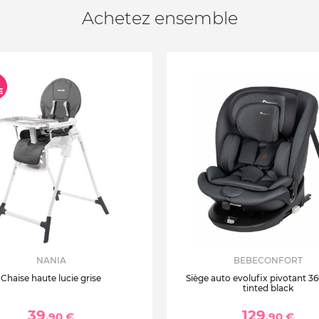
Achetez ensemble
NANIA
BEBECONFORT
Chaise haute lucie grise
Siège auto evolufix pivotant 360
tinted black
39
129
,90 €
,90 €