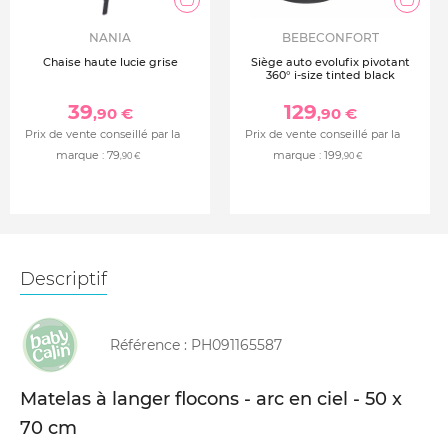
NANIA
BEBECONFORT
Chaise haute lucie grise
Siège auto evolufix pivotant
360° i-size tinted black
39
129
,90 €
,90 €
Prix de vente conseillé par la
Prix de vente conseillé par la
marque :
79
marque :
199
,90 €
,90 €
Descriptif
Référence :
PH091165587
Matelas à langer flocons - arc en ciel - 50 x
70 cm