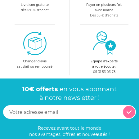
Livraison gratuite
Payer en plusieurs fois
dès 59.9€ d'achat
avec Klarna
Dès 35 € d'achats
Changer d'avis
Equipe d'experts
satisfait ou remboursé
à votre écoute :
05 31 53 03 78
10€ offerts
en vous abonnant
à notre newsletter !
Recevez avant tout le monde
nos avantages, offres et nouveautés !