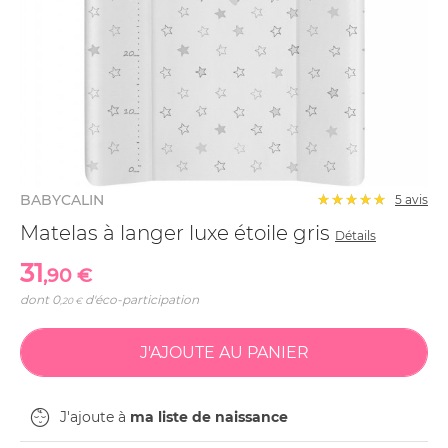
BABYCALIN
5
avis
Matelas à langer luxe étoile gris
Détails
31
,90 €
dont
0
d'éco-participation
,20 €
J'ajoute à
ma liste de naissance