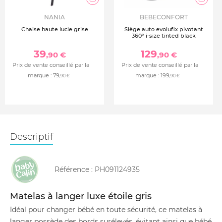
NANIA
BEBECONFORT
Chaise haute lucie grise
Siège auto evolufix pivotant
360° i-size tinted black
39
129
,90 €
,90 €
Prix de vente conseillé par la
Prix de vente conseillé par la
marque :
79
marque :
199
,90 €
,90 €
Descriptif
Référence :
PH091124935
Matelas à langer luxe étoile gris
Idéal pour changer bébé en toute sécurité, ce matelas à
langer possède des bords surélevés, évitant ainsi que bébé