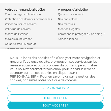
votre commande allobébé
à propos d'allobébé
Conditions générales de vente
Qui sommes-nous ?
Protection des données personnelles
Nos bons plans
Personnaliser les cookies
Nos marques
Politique de cookies
Mentions légales
Modes de livraison
Comment se protéger du phishing ?
Moyens de paiement
Soldes allobébé
Garantie stock & produit
Satisfait ou remboursé
allobébé vous recommande
les plus d'allobébé
Nous utilisons des cookies afin d’analyser votre navigation et
Sites et partenaires
Liste de naissance
mesurer l’audience du site, promouvoir ses services sur les
réseaux sociaux et vous proposer du contenu personnalisé.
Nos labels
Infos conseils
Vous pouvez paramétrer vos choix pour individuellement
Nos licences
Jeux concours
accepter ou non ces cookies en cliquant sur «
Valise de maternité
PERSONNALISER ». Pour en savoir plus sur la gestion des
Besoin d'aide ?
cookies, consultez notre
politique de cookies
.
Parrainage
FAQ
Paiement sécurisé
PERSONNALISER
TOUT REFUSER
Charte qualité
TOUT ACCEPTER