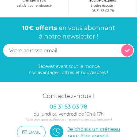
Changer d'avis
Equipe d'experts
satisfait ou remboursé
à votre écoute :
05 31 53 03 78
10€ offerts
en vous abonnant
à notre newsletter !
Recevez avant tout le monde
nos avantages, offres et nouveautés !
Contactez-nous !
05 31 53 03 78
du lundi au vendredi de 10h à 17h
(Coût d'un appel local depuis un poste fixe, hors coût opérateur)
Je choisis un créneau
EMAIL
pour être appelé