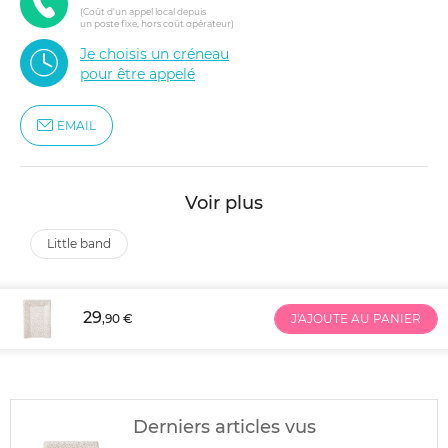
(Coût d'un appel local depuis
un poste fixe, hors coût opérateur)
Je choisis un créneau
pour être appelé
EMAIL
Voir plus
little band
29
,90 €
J'AJOUTE AU PANIER
Derniers articles vus