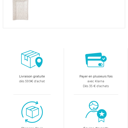
Livraison gratuite
Payer en plusieurs fois
dès 59.9€ d'achat
avec Klarna
Dès 35 € d'achats