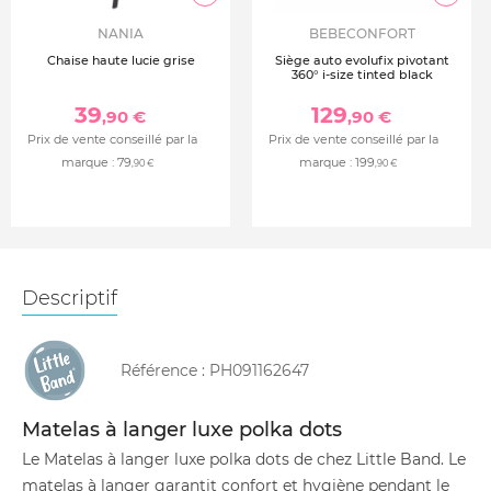
NANIA
BEBECONFORT
Chaise haute lucie grise
Siège auto evolufix pivotant
360° i-size tinted black
39
129
,90 €
,90 €
Prix de vente conseillé par la
Prix de vente conseillé par la
marque :
79
marque :
199
,90 €
,90 €
Descriptif
Référence :
PH091162647
Matelas à langer luxe polka dots
Le Matelas à langer luxe polka dots de chez Little Band. Le
matelas à langer garantit confort et hygiène pendant le