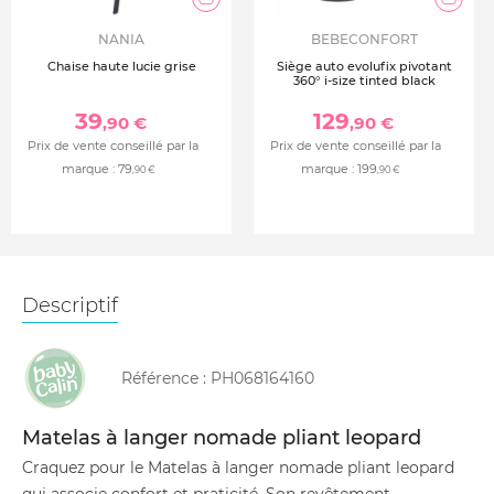
NANIA
BEBECONFORT
Chaise haute lucie grise
Siège auto evolufix pivotant
360° i-size tinted black
39
129
,90 €
,90 €
Prix de vente conseillé par la
Prix de vente conseillé par la
marque :
79
marque :
199
,90 €
,90 €
Descriptif
Référence :
PH068164160
Matelas à langer nomade pliant leopard
Craquez pour le Matelas à langer nomade pliant leopard