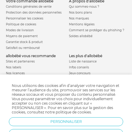
votre commande allobébé
à propos d'allobébé
Conditions générales de vente
Qui sommes-nous ?
Protection des données personnelles
Nos bons plans
Personnaliser les cookies
Nos marques
Politique de cookies
Mentions légales
Modes de livraison
Comment se protéger du phishing ?
Moyens de paiement
Soldes allobébé
Garantie stock & produit
Satisfait ou remboursé
allobébé vous recommande
les plus d'allobébé
Sites et partenaires
Liste de naissance
Nos labels
Infos conseils
Nos licences
Jeux concours
Valise de maternité
Besoin d'aide ?
Parrainage
Nous utilisons des cookies afin d’analyser votre navigation et
FAQ
mesurer l’audience du site, promouvoir ses services sur les
Paiement sécurisé
réseaux sociaux et vous proposer du contenu personnalisé.
Vous pouvez paramétrer vos choix pour individuellement
accepter ou non ces cookies en cliquant sur «
PERSONNALISER ». Pour en savoir plus sur la gestion des
Charte qualité
cookies, consultez notre
politique de cookies
.
PERSONNALISER