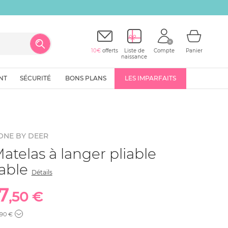
10€
offerts
Liste de
Compte
Panier
naissance
NT
SÉCURITÉ
BONS PLANS
LES IMPARFAITS
ONE BY DEER
atelas à langer pliable
able
Détails
7
,50 €
,90 €