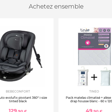
Achetez ensemble
BEBECONFORT
TINEO
uto evolufix pivotant 360° i-size
Pack matelas climatisé + alèse
tinted black
drap housse blanc - 60 x 12
129
49
,90 €
,90 €