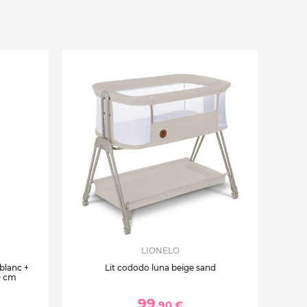
LIONELO
 blanc +
Lit cododo luna beige sand
0 cm
99
,90 €