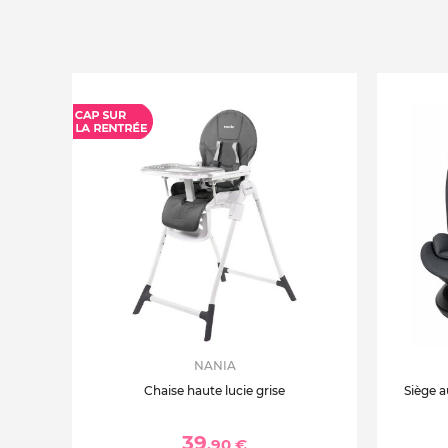
NANIA
Chaise haute lucie grise
Siège a
39
,90 €