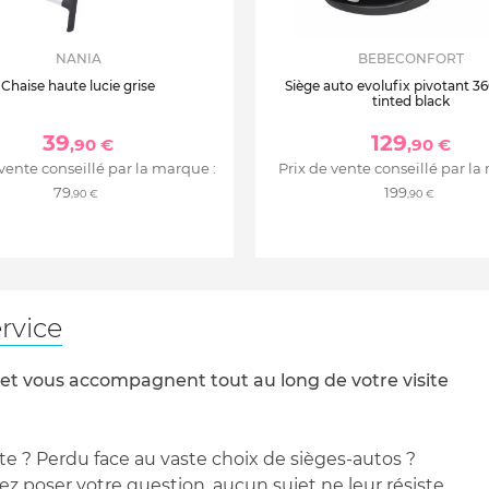
NANIA
BEBECONFORT
Chaise haute lucie grise
Siège auto evolufix pivotant 360
tinted black
39
129
,90 €
,90 €
 vente conseillé par la marque :
Prix de vente conseillé par la
79
199
,90 €
,90 €
rvice
 et vous accompagnent tout au long de votre visite
te ? Perdu face au vaste choix de sièges-autos ?
 poser votre question, aucun sujet ne leur résiste