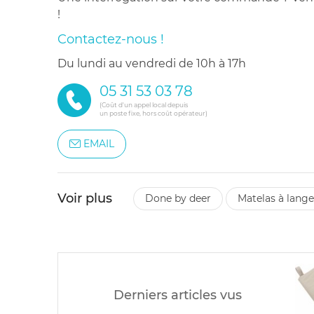
!
Contactez-nous !
du lundi au vendredi de 10h à 17h
05 31 53 03 78
(Coût d'un appel local depuis
un poste fixe, hors coût opérateur)
EMAIL
Voir plus
done by deer
matelas à lange
Derniers articles vus