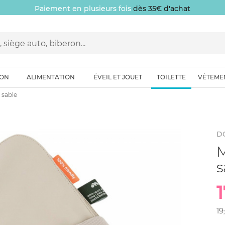
Paiement en plusieurs fois
dès 35€ d'achat
ION
ALIMENTATION
ÉVEIL ET JOUET
TOILETTE
VÊTEME
 sable
D
M
s
1
19